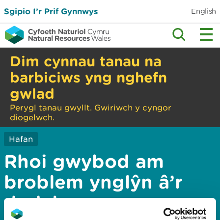
Sgipio I’r Prif Gynnwys
English
Dim cynnau tanau na
barbiciws yng nghefn
gwlad
Perygl tanau gwyllt. Gwiriwch y cyngor
diogelwch.
Hafan
Rhoi gwybod am
broblem ynglŷn â’r
dudalen