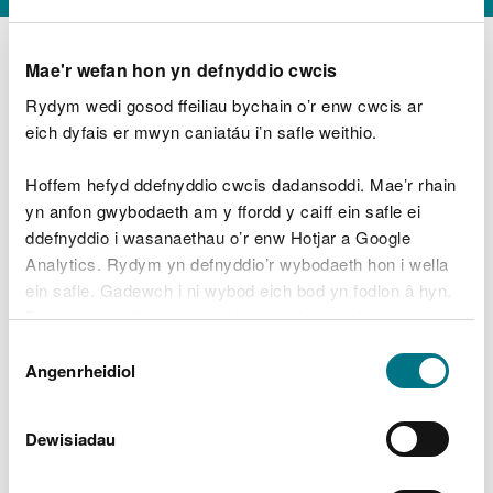
Mae'r wefan hon yn defnyddio cwcis
Rydym wedi gosod ffeiliau bychain o’r enw cwcis ar
D
y
eich dyfais er mwyn caniatáu i’n safle weithio.
Beth oeddech chi’n wneud?
w
e
Hoffem hefyd ddefnyddio cwcis dadansoddi. Mae’r rhain
d
yn anfon gwybodaeth am y ffordd y caiff ein safle ei
w
Peidiwch â chynnwys gwybodaeth bersonol neu
ddefnyddio i wasanaethau o’r enw Hotjar a Google
c
ariannol
h
Analytics. Rydym yn defnyddio’r wybodaeth hon i wella
w
ein safle. Gadewch i ni wybod eich bod yn fodlon â hyn.
r
Byddwn yn defnyddio cwci i gadw eich dewis.
t
Beth oedd yn mynd o’i le?
Dewis
h
Gellir
darllen mwy am ein cwcis
cyn i chi ddewis.
Angenrheidiol
y
Caniatâd
m
a
m
Dewisiadau
e
i