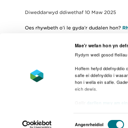
y
m
Diweddarwyd ddiwethaf 10 Maw 2025
w
e
l
Oes rhywbeth o’i le gyda’r dudalen hon?
Rh
i
a
d
Mae'r wefan hon yn def
Rydym wedi gosod ffeiliau 
Cysylltu â ni
Hoffem hefyd ddefnyddio c
safle ei ddefnyddio i was
hon i wella ein safle. Gad
eich dewis.
Datganiad hygyrchedd
Safonau'r Gymr
Gellir
darllen mwy am ein
Datganiad caethwasiaeth fodern
Dewis
Angenrheidiol
Caniatâd