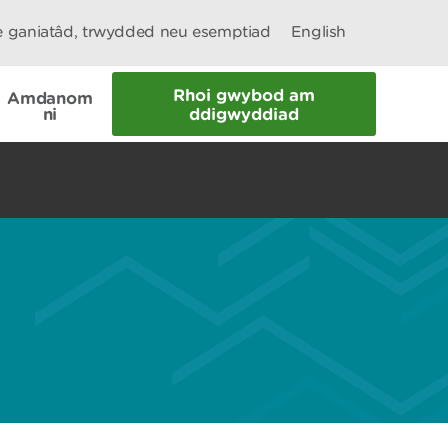
le ganiatâd, trwydded neu esemptiad
English
Rhoi gwybod am
Amdanom
ni
ddigwyddiad