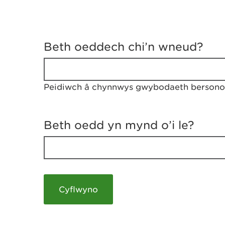
D
y
Beth oeddech chi’n wneud?
w
e
d
w
Peidiwch â chynnwys gwybodaeth bersonol
c
h
w
r
Beth oedd yn mynd o’i le?
t
h
y
m
a
m
e
i
c
h