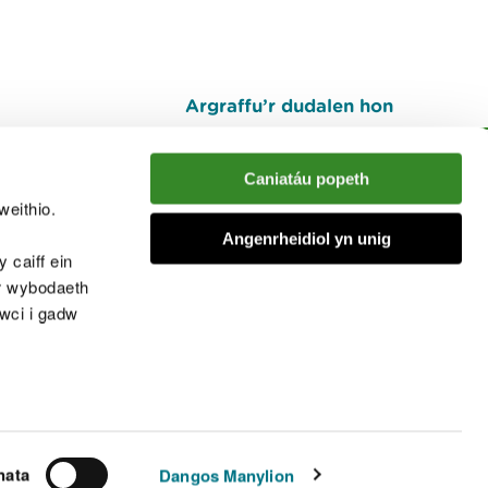
Argraffu’r dudalen hon
I fyny
Caniatáu popeth
weithio.
muno â'r sgwrs
Angenrheidiol yn unig
 caiff ein
’r wybodaeth
cwci i gadw
chwcis
nata
Dangos Manylion
© Cyfoeth Naturiol Cymru