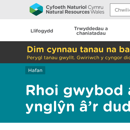
Search:
Trwyddedau a
Llifogydd
chaniatadau
Dim cynnau tanau na ba
Perygl tanau gwyllt. Gwiriwch y cyngor di
Hafan
Rhoi gwybod 
ynglŷn â’r du