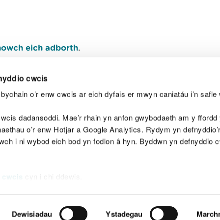
owch eich adborth
.
nyddio cwcis
bychain o’r enw cwcis ar eich dyfais er mwyn caniatáu i’n safle 
Y
wcis dadansoddi. Mae’r rhain yn anfon gwybodaeth am y ffordd y
anaethau o’r enw Hotjar a Google Analytics. Rydym yn defnyddio
ewch i ni wybod eich bod yn fodlon â hyn. Byddwn yn defnyddio 
aeg
Map o'r safle
Hawlfraint
Preifatrwydd a 
 cwcis
cyn i chi ddewis.
Dewisiadau
Ystadegau
March