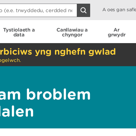
A oes gan saf
Tystiolaeth a
Canllawiau a
Ar
data
chyngor
grwydr
rbiciws yng nghefn gwlad
ogelwch.
am broblem
dalen