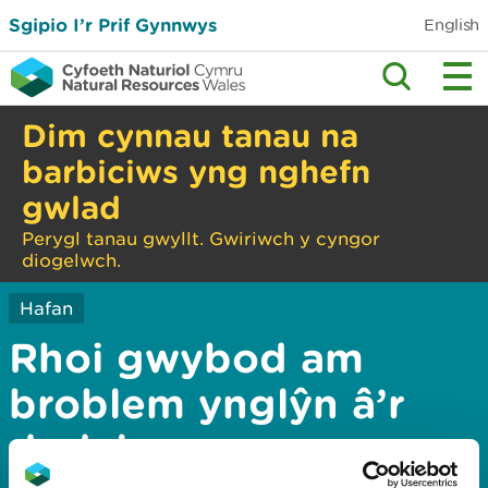
Sgipio I’r Prif Gynnwys
English
Dim cynnau tanau na
barbiciws yng nghefn
gwlad
Perygl tanau gwyllt. Gwiriwch y cyngor
diogelwch.
Hafan
Rhoi gwybod am
broblem ynglŷn â’r
dudalen