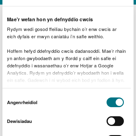
Mae'r wefan hon yn defnyddio cwcis
Rydym wedi gosod ffeiliau bychain o’r enw cwcis ar
D
y
eich dyfais er mwyn caniatáu i’n safle weithio.
Beth oeddech chi’n wneud?
w
e
Hoffem hefyd ddefnyddio cwcis dadansoddi. Mae’r rhain
d
yn anfon gwybodaeth am y ffordd y caiff ein safle ei
w
Peidiwch â chynnwys gwybodaeth bersonol neu
ddefnyddio i wasanaethau o’r enw Hotjar a Google
c
ariannol
h
Analytics. Rydym yn defnyddio’r wybodaeth hon i wella
w
ein safle. Gadewch i ni wybod eich bod yn fodlon â hyn.
r
Byddwn yn defnyddio cwci i gadw eich dewis.
t
Beth oedd yn mynd o’i le?
Dewis
h
Gellir
darllen mwy am ein cwcis
cyn i chi ddewis.
Angenrheidiol
y
Caniatâd
m
a
m
Dewisiadau
e
i