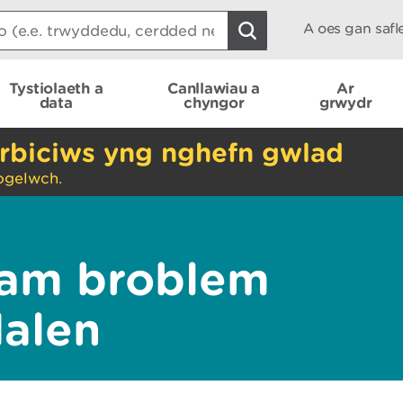
A oes gan saf
Tystiolaeth a
Canllawiau a
Ar
data
chyngor
grwydr
rbiciws yng nghefn gwlad
ogelwch.
am broblem
dalen