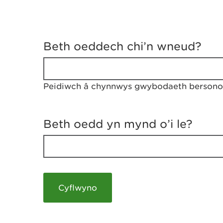
D
y
Beth oeddech chi’n wneud?
w
e
d
w
Peidiwch â chynnwys gwybodaeth bersonol
c
h
w
r
Beth oedd yn mynd o’i le?
t
h
y
m
a
m
e
i
c
h