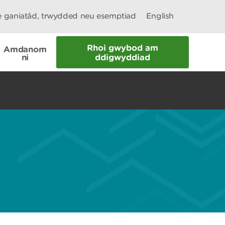
le ganiatâd, trwydded neu esemptiad
English
Rhoi gwybod am
Amdanom
ni
ddigwyddiad