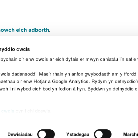
owch eich adborth
.
nyddio cwcis
bychain o’r enw cwcis ar eich dyfais er mwyn caniatáu i’n safle 
Y
wcis dadansoddi. Mae’r rhain yn anfon gwybodaeth am y ffordd y
anaethau o’r enw Hotjar a Google Analytics. Rydym yn defnyddio
ewch i ni wybod eich bod yn fodlon â hyn. Byddwn yn defnyddio 
aeg
Map o'r safle
Hawlfraint
Preifatrwydd a 
 cwcis
cyn i chi ddewis.
Dewisiadau
Ystadegau
March