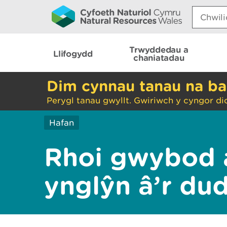
Search:
Trwyddedau a
Llifogydd
chaniatadau
Dim cynnau tanau na ba
Perygl tanau gwyllt. Gwiriwch y cyngor di
Hafan
Rhoi gwybod 
ynglŷn â’r du