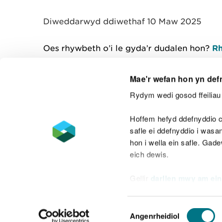
y
m
Diweddarwyd ddiwethaf 10 Maw 2025
w
e
l
Oes rhywbeth o’i le gyda’r dudalen hon?
Rh
i
a
d
Mae'r wefan hon yn def
Rydym wedi gosod ffeiliau 
Cysylltu â ni
Hoffem hefyd ddefnyddio c
safle ei ddefnyddio i was
hon i wella ein safle. Gad
eich dewis.
Datganiad hygyrchedd
Safonau'r Gymr
Gellir
darllen mwy am ein
Datganiad caethwasiaeth fodern
Dewis
Angenrheidiol
Caniatâd