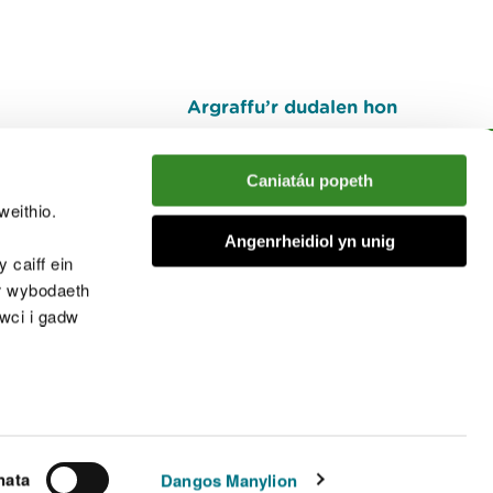
Argraffu’r dudalen hon
I fyny
Caniatáu popeth
weithio.
muno â'r sgwrs
Angenrheidiol yn unig
 caiff ein
’r wybodaeth
cwci i gadw
chwcis
nata
Dangos Manylion
© Cyfoeth Naturiol Cymru