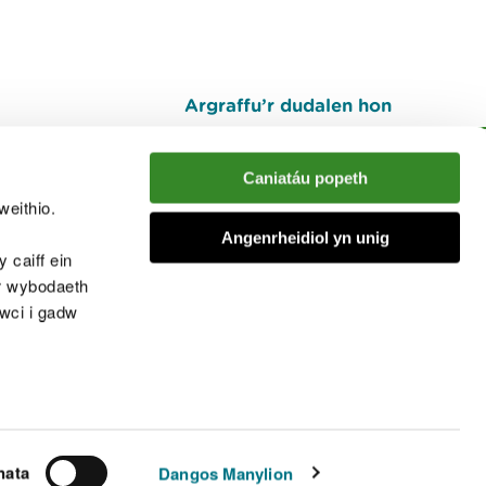
Argraffu’r dudalen hon
I fyny
Caniatáu popeth
weithio.
muno â'r sgwrs
Angenrheidiol yn unig
 caiff ein
’r wybodaeth
cwci i gadw
chwcis
nata
Dangos Manylion
© Cyfoeth Naturiol Cymru