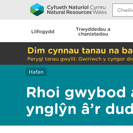
Search:
Trwyddedau a
Llifogydd
chaniatadau
Dim cynnau tanau na ba
Perygl tanau gwyllt. Gwiriwch y cyngor di
Hafan
Rhoi gwybod 
ynglŷn â’r du