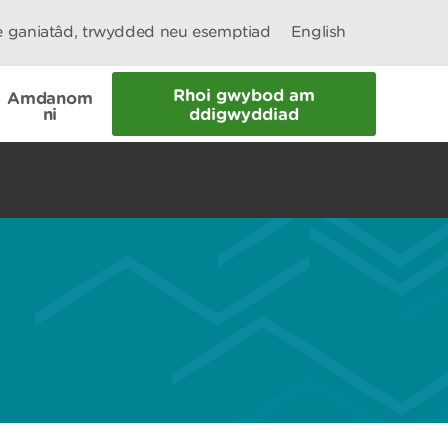
le ganiatâd, trwydded neu esemptiad
English
Rhoi gwybod am
Amdanom
ni
ddigwyddiad