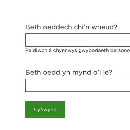
D
y
Beth oeddech chi’n wneud?
w
e
d
w
Peidiwch â chynnwys gwybodaeth bersonol
c
h
w
r
Beth oedd yn mynd o’i le?
t
h
y
m
a
m
e
i
c
h