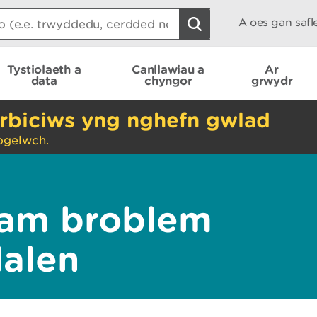
A oes gan saf
Tystiolaeth a
Canllawiau a
Ar
data
chyngor
grwydr
rbiciws yng nghefn gwlad
ogelwch.
am broblem
dalen