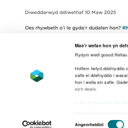
y
m
Diweddarwyd ddiwethaf 10 Maw 2025
w
e
l
Oes rhywbeth o’i le gyda’r dudalen hon?
Rh
i
a
d
Mae'r wefan hon yn def
Rydym wedi gosod ffeiliau 
Cysylltu â ni
Hoffem hefyd ddefnyddio c
safle ei ddefnyddio i was
hon i wella ein safle. Gad
eich dewis.
Datganiad hygyrchedd
Safonau'r Gymr
Gellir
darllen mwy am ein
Datganiad caethwasiaeth fodern
Dewis
Angenrheidiol
Caniatâd