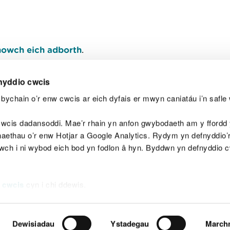
owch eich adborth
.
nyddio cwcis
bychain o’r enw cwcis ar eich dyfais er mwyn caniatáu i’n safle 
Y
wcis dadansoddi. Mae’r rhain yn anfon gwybodaeth am y ffordd y
anaethau o’r enw Hotjar a Google Analytics. Rydym yn defnyddio
ewch i ni wybod eich bod yn fodlon â hyn. Byddwn yn defnyddio 
aeg
Map o'r safle
Hawlfraint
Preifatrwydd a 
 cwcis
cyn i chi ddewis.
Dewisiadau
Ystadegau
March