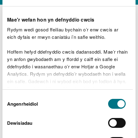
Mae'r wefan hon yn defnyddio cwcis
Rydym wedi gosod ffeiliau bychain o’r enw cwcis ar
D
y
eich dyfais er mwyn caniatáu i’n safle weithio.
Beth oeddech chi’n wneud?
w
e
Hoffem hefyd ddefnyddio cwcis dadansoddi. Mae’r rhain
d
yn anfon gwybodaeth am y ffordd y caiff ein safle ei
w
Peidiwch â chynnwys gwybodaeth bersonol neu
ddefnyddio i wasanaethau o’r enw Hotjar a Google
c
ariannol
h
Analytics. Rydym yn defnyddio’r wybodaeth hon i wella
w
ein safle. Gadewch i ni wybod eich bod yn fodlon â hyn.
r
Byddwn yn defnyddio cwci i gadw eich dewis.
t
Beth oedd yn mynd o’i le?
Dewis
h
Gellir
darllen mwy am ein cwcis
cyn i chi ddewis.
Angenrheidiol
y
Caniatâd
m
a
m
Dewisiadau
e
i