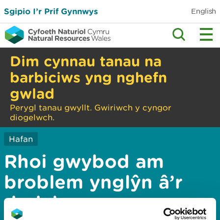
Sgipio I’r Prif Gynnwys
English
Dim cynnau tanau na
barbiciws yng nghefn
gwlad
Perygl tanau gwyllt. Gwiriwch y cyngor
diogelwch.
Hafan
Rhoi gwybod am
broblem ynglŷn â’r
dudalen