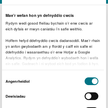
Mae'r wefan hon yn defnyddio cwcis
Rydym wedi gosod ffeiliau bychain o’r enw cwcis ar
D
y
eich dyfais er mwyn caniatáu i’n safle weithio.
Beth oeddech chi’n wneud?
w
e
Hoffem hefyd ddefnyddio cwcis dadansoddi. Mae’r rhain
d
yn anfon gwybodaeth am y ffordd y caiff ein safle ei
w
Peidiwch â chynnwys gwybodaeth bersonol neu
ddefnyddio i wasanaethau o’r enw Hotjar a Google
c
ariannol
h
Analytics. Rydym yn defnyddio’r wybodaeth hon i wella
w
ein safle. Gadewch i ni wybod eich bod yn fodlon â hyn.
r
Byddwn yn defnyddio cwci i gadw eich dewis.
t
Beth oedd yn mynd o’i le?
Dewis
h
Gellir
darllen mwy am ein cwcis
cyn i chi ddewis.
Angenrheidiol
y
Caniatâd
m
a
m
Dewisiadau
e
i