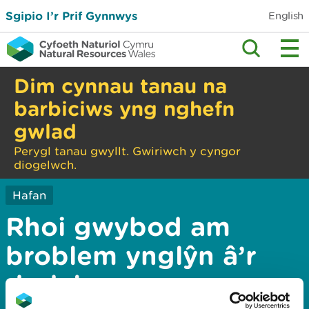
Sgipio I’r Prif Gynnwys
English
Dim cynnau tanau na
barbiciws yng nghefn
gwlad
Perygl tanau gwyllt. Gwiriwch y cyngor
diogelwch.
Hafan
Rhoi gwybod am
broblem ynglŷn â’r
dudalen