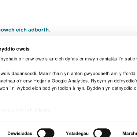
owch eich adborth
.
nyddio cwcis
bychain o’r enw cwcis ar eich dyfais er mwyn caniatáu i’n safle 
Y
wcis dadansoddi. Mae’r rhain yn anfon gwybodaeth am y ffordd y
anaethau o’r enw Hotjar a Google Analytics. Rydym yn defnyddio
ewch i ni wybod eich bod yn fodlon â hyn. Byddwn yn defnyddio 
aeg
Map o'r safle
Hawlfraint
Preifatrwydd a 
 cwcis
cyn i chi ddewis.
Dewisiadau
Ystadegau
March