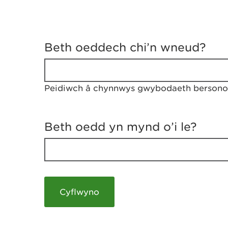
D
y
Beth oeddech chi’n wneud?
w
e
d
w
Peidiwch â chynnwys gwybodaeth bersonol
c
h
w
r
Beth oedd yn mynd o’i le?
t
h
y
m
a
m
e
i
c
h