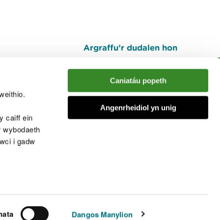
Argraffu’r dudalen hon
I fyny
Caniatáu popeth
weithio.
muno â'r sgwrs
Angenrheidiol yn unig
 caiff ein
’r wybodaeth
cwci i gadw
chwcis
nata
Dangos Manylion
© Cyfoeth Naturiol Cymru