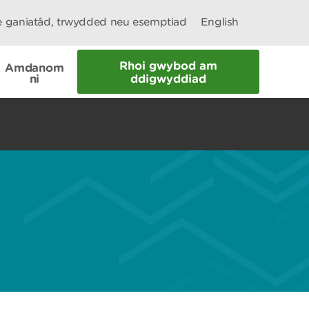
le ganiatâd, trwydded neu esemptiad
English
Rhoi gwybod am
Amdanom
ni
ddigwyddiad