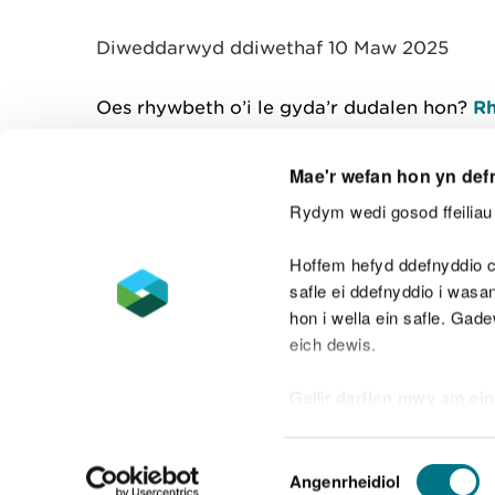
y
m
Diweddarwyd ddiwethaf 10 Maw 2025
w
e
l
Oes rhywbeth o’i le gyda’r dudalen hon?
Rh
i
a
d
Mae'r wefan hon yn def
Rydym wedi gosod ffeiliau 
Cysylltu â ni
Hoffem hefyd ddefnyddio c
safle ei ddefnyddio i was
hon i wella ein safle. Gad
eich dewis.
Datganiad hygyrchedd
Safonau'r Gymr
Gellir
darllen mwy am ein
Datganiad caethwasiaeth fodern
Dewis
Angenrheidiol
Caniatâd