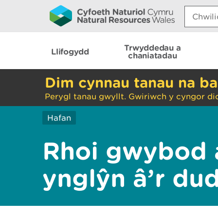
Search:
Trwyddedau a
Llifogydd
chaniatadau
Dim cynnau tanau na ba
Perygl tanau gwyllt. Gwiriwch y cyngor di
Hafan
Rhoi gwybod 
ynglŷn â’r du