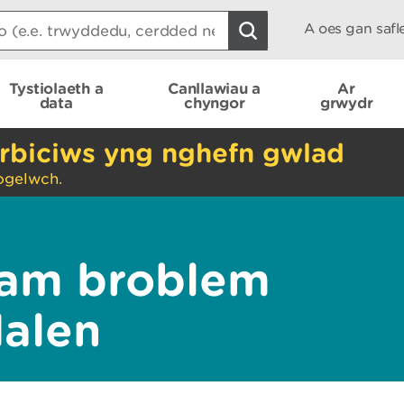
A oes gan saf
Tystiolaeth a
Canllawiau a
Ar
data
chyngor
grwydr
rbiciws yng nghefn gwlad
ogelwch.
am broblem
dalen