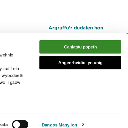
Argraffu’r dudalen hon
I fyny
Caniatáu popeth
weithio.
muno â'r sgwrs
Angenrheidiol yn unig
 caiff ein
’r wybodaeth
cwci i gadw
chwcis
nata
Dangos Manylion
© Cyfoeth Naturiol Cymru