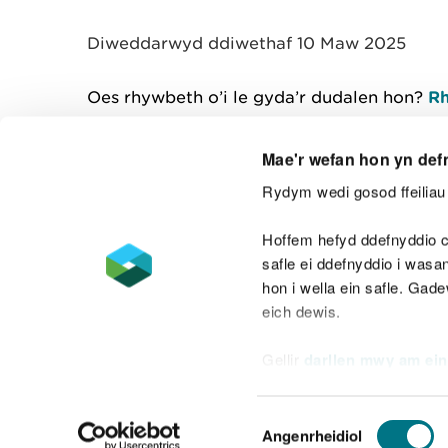
y
m
Diweddarwyd ddiwethaf 10 Maw 2025
w
e
l
Oes rhywbeth o’i le gyda’r dudalen hon?
Rh
i
a
d
Mae'r wefan hon yn def
Rydym wedi gosod ffeiliau 
Cysylltu â ni
Hoffem hefyd ddefnyddio c
safle ei ddefnyddio i was
hon i wella ein safle. Gad
eich dewis.
Datganiad hygyrchedd
Safonau'r Gymr
Gellir
darllen mwy am ein
Datganiad caethwasiaeth fodern
Dewis
Angenrheidiol
Caniatâd