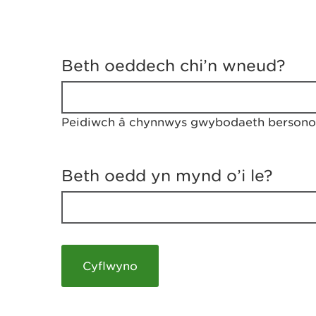
D
y
Beth oeddech chi’n wneud?
w
e
d
w
Peidiwch â chynnwys gwybodaeth bersonol
c
h
w
r
Beth oedd yn mynd o’i le?
t
h
y
m
a
m
e
i
c
h