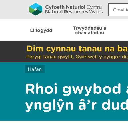
Search:
Trwyddedau a
Llifogydd
chaniatadau
Dim cynnau tanau na ba
Perygl tanau gwyllt. Gwiriwch y cyngor di
Hafan
Rhoi gwybod 
ynglŷn â’r du