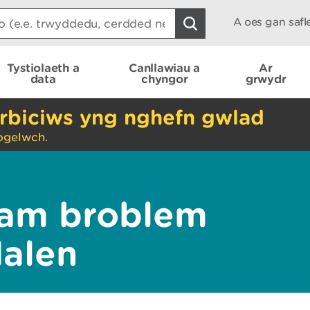
A oes gan saf
Tystiolaeth a
Canllawiau a
Ar
data
chyngor
grwydr
rbiciws yng nghefn gwlad
ogelwch.
am broblem
dalen