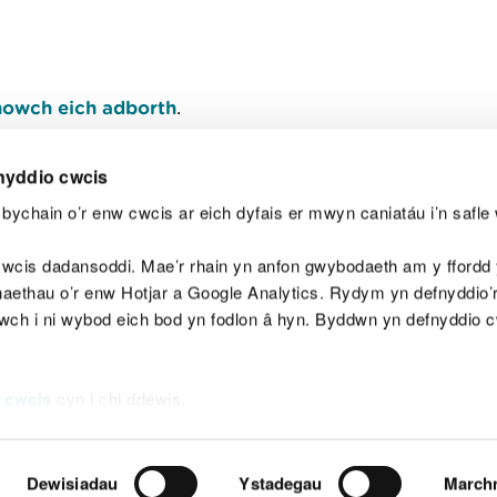
owch eich adborth
.
nyddio cwcis
bychain o’r enw cwcis ar eich dyfais er mwyn caniatáu i’n safle 
Y
wcis dadansoddi. Mae’r rhain yn anfon gwybodaeth am y ffordd y
anaethau o’r enw Hotjar a Google Analytics. Rydym yn defnyddio
ewch i ni wybod eich bod yn fodlon â hyn. Byddwn yn defnyddio 
aeg
Map o'r safle
Hawlfraint
Preifatrwydd a 
 cwcis
cyn i chi ddewis.
Dewisiadau
Ystadegau
March