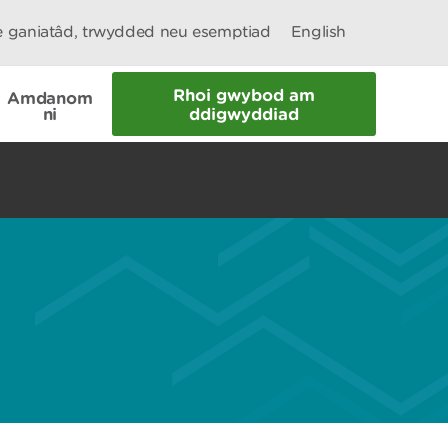
le ganiatâd, trwydded neu esemptiad
English
Rhoi gwybod am
Amdanom
ni
ddigwyddiad