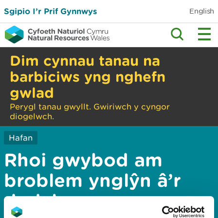
Sgipio I’r Prif Gynnwys
English
Dim cynnau tanau na
barbiciws yng nghefn
gwlad
Perygl tanau gwyllt. Gwiriwch y cyngor
diogelwch.
Hafan
Rhoi gwybod am
broblem ynglŷn â’r
dudalen