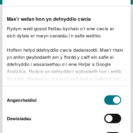
Mae'r wefan hon yn defnyddio cwcis
Rydym wedi gosod ffeiliau bychain o’r enw cwcis ar
D
y
eich dyfais er mwyn caniatáu i’n safle weithio.
Beth oeddech chi’n wneud?
w
e
Hoffem hefyd ddefnyddio cwcis dadansoddi. Mae’r rhain
d
yn anfon gwybodaeth am y ffordd y caiff ein safle ei
w
Peidiwch â chynnwys gwybodaeth bersonol neu
ddefnyddio i wasanaethau o’r enw Hotjar a Google
c
ariannol
h
Analytics. Rydym yn defnyddio’r wybodaeth hon i wella
w
ein safle. Gadewch i ni wybod eich bod yn fodlon â hyn.
r
Byddwn yn defnyddio cwci i gadw eich dewis.
t
Beth oedd yn mynd o’i le?
Dewis
h
Gellir
darllen mwy am ein cwcis
cyn i chi ddewis.
Angenrheidiol
y
Caniatâd
m
a
m
Dewisiadau
e
i