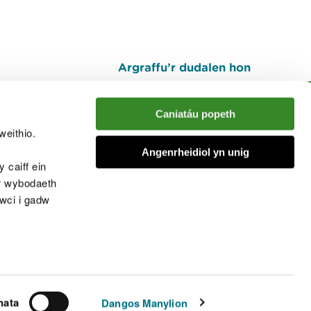
Argraffu’r dudalen hon
I fyny
Caniatáu popeth
weithio.
muno â'r sgwrs
Angenrheidiol yn unig
 caiff ein
’r wybodaeth
cwci i gadw
chwcis
nata
Dangos Manylion
© Cyfoeth Naturiol Cymru