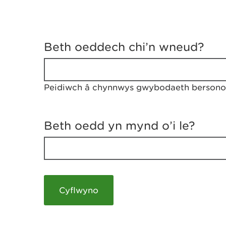
D
y
Beth oeddech chi’n wneud?
w
e
d
w
Peidiwch â chynnwys gwybodaeth bersonol
c
h
w
r
Beth oedd yn mynd o’i le?
t
h
y
m
a
m
e
i
c
h