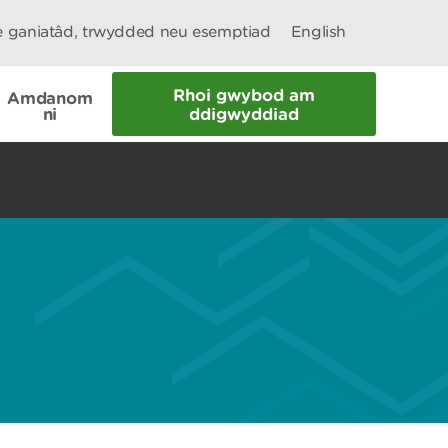
le ganiatâd, trwydded neu esemptiad
English
Rhoi gwybod am
Amdanom
ni
ddigwyddiad