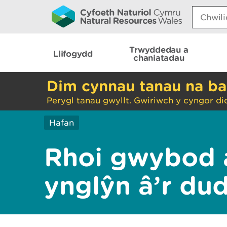
Search:
Trwyddedau a
Llifogydd
chaniatadau
Dim cynnau tanau na ba
Perygl tanau gwyllt. Gwiriwch y cyngor di
Hafan
Rhoi gwybod 
ynglŷn â’r du