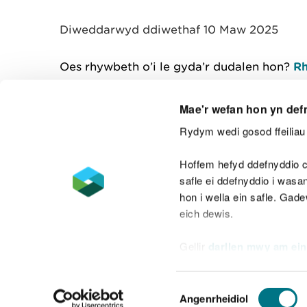
y
m
Diweddarwyd ddiwethaf 10 Maw 2025
w
e
l
Oes rhywbeth o’i le gyda’r dudalen hon?
Rh
i
a
d
Mae'r wefan hon yn def
Rydym wedi gosod ffeiliau 
Cysylltu â ni
Hoffem hefyd ddefnyddio c
safle ei ddefnyddio i was
hon i wella ein safle. Gad
eich dewis.
Datganiad hygyrchedd
Safonau'r Gymr
Gellir
darllen mwy am ein
Datganiad caethwasiaeth fodern
Dewis
Angenrheidiol
Caniatâd