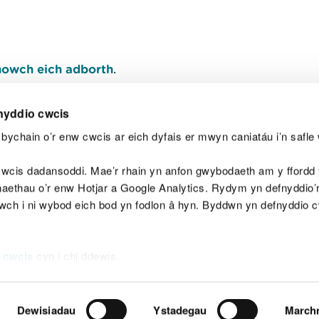
owch eich adborth
.
nyddio cwcis
bychain o’r enw cwcis ar eich dyfais er mwyn caniatáu i’n safle 
Y
wcis dadansoddi. Mae’r rhain yn anfon gwybodaeth am y ffordd y
anaethau o’r enw Hotjar a Google Analytics. Rydym yn defnyddio
ewch i ni wybod eich bod yn fodlon â hyn. Byddwn yn defnyddio 
aeg
Map o'r safle
Hawlfraint
Preifatrwydd a 
 cwcis
cyn i chi ddewis.
Dewisiadau
Ystadegau
March