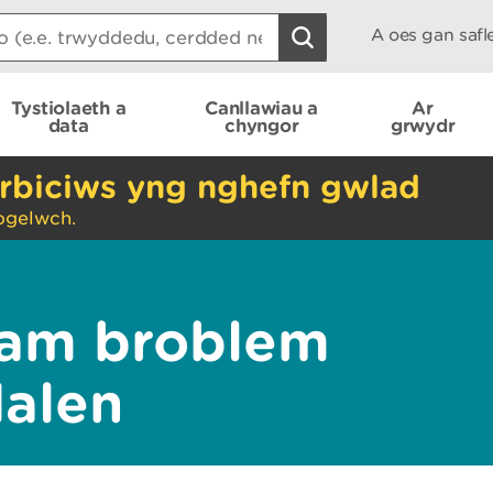
A oes gan saf
Tystiolaeth a
Canllawiau a
Ar
data
chyngor
grwydr
rbiciws yng nghefn gwlad
ogelwch.
am broblem
dalen