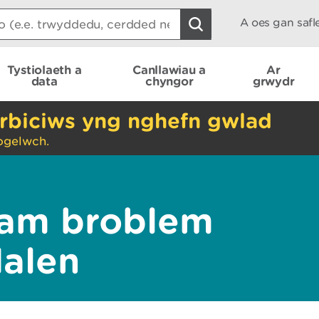
A oes gan saf
Tystiolaeth a
Canllawiau a
Ar
data
chyngor
grwydr
rbiciws yng nghefn gwlad
ogelwch.
am broblem
dalen