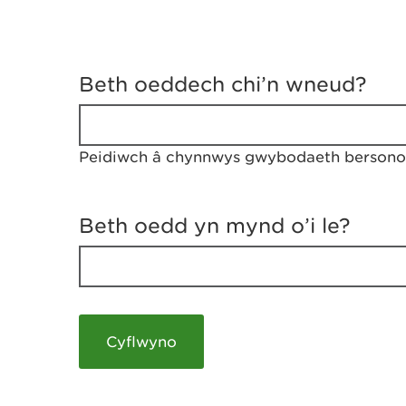
D
y
Beth oeddech chi’n wneud?
w
e
d
w
Peidiwch â chynnwys gwybodaeth bersonol
c
h
w
r
Beth oedd yn mynd o’i le?
t
h
y
m
a
m
e
i
c
h