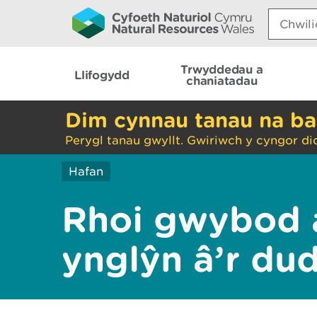
Search:
Trwyddedau a
Llifogydd
chaniatadau
Dim cynnau tanau na ba
Perygl tanau gwyllt. Gwiriwch y cyngor di
Hafan
Rhoi gwybod 
ynglŷn â’r du