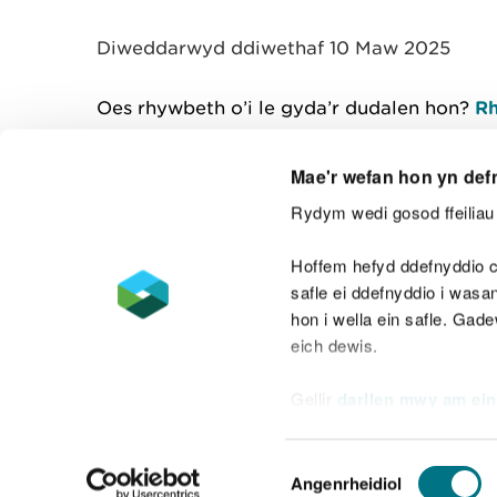
y
m
Diweddarwyd ddiwethaf 10 Maw 2025
w
e
l
Oes rhywbeth o’i le gyda’r dudalen hon?
Rh
i
a
d
Mae'r wefan hon yn def
Rydym wedi gosod ffeiliau 
Cysylltu â ni
Hoffem hefyd ddefnyddio c
safle ei ddefnyddio i was
hon i wella ein safle. Gad
eich dewis.
Datganiad hygyrchedd
Safonau'r Gymr
Gellir
darllen mwy am ein
Datganiad caethwasiaeth fodern
Dewis
Angenrheidiol
Caniatâd