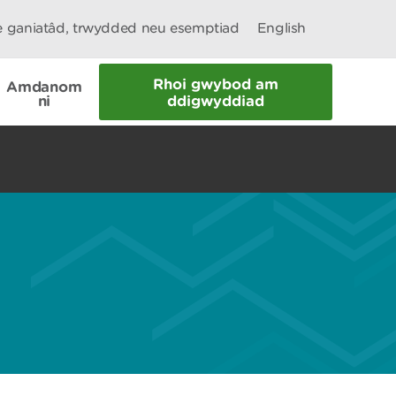
le ganiatâd, trwydded neu esemptiad
English
Rhoi gwybod am
Amdanom
ni
ddigwyddiad