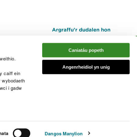
Argraffu’r dudalen hon
I fyny
Caniatáu popeth
weithio.
muno â'r sgwrs
Angenrheidiol yn unig
 caiff ein
’r wybodaeth
cwci i gadw
chwcis
nata
Dangos Manylion
© Cyfoeth Naturiol Cymru