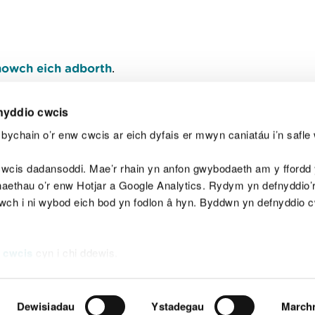
owch eich adborth
.
nyddio cwcis
bychain o’r enw cwcis ar eich dyfais er mwyn caniatáu i’n safle 
Y
wcis dadansoddi. Mae’r rhain yn anfon gwybodaeth am y ffordd y
anaethau o’r enw Hotjar a Google Analytics. Rydym yn defnyddio
ewch i ni wybod eich bod yn fodlon â hyn. Byddwn yn defnyddio 
aeg
Map o'r safle
Hawlfraint
Preifatrwydd a 
 cwcis
cyn i chi ddewis.
Dewisiadau
Ystadegau
March