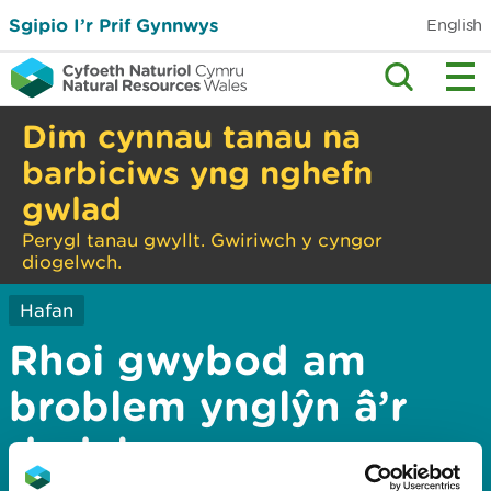
Sgipio I’r Prif Gynnwys
English
Dim cynnau tanau na
barbiciws yng nghefn
gwlad
Perygl tanau gwyllt. Gwiriwch y cyngor
diogelwch.
Hafan
Rhoi gwybod am
broblem ynglŷn â’r
dudalen