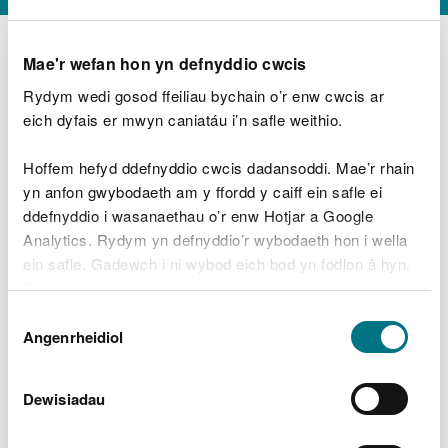
Mae'r wefan hon yn defnyddio cwcis
Rydym wedi gosod ffeiliau bychain o’r enw cwcis ar
D
y
eich dyfais er mwyn caniatáu i’n safle weithio.
Beth oeddech chi’n wneud?
w
e
Hoffem hefyd ddefnyddio cwcis dadansoddi. Mae’r rhain
d
yn anfon gwybodaeth am y ffordd y caiff ein safle ei
w
Peidiwch â chynnwys gwybodaeth bersonol neu
ddefnyddio i wasanaethau o’r enw Hotjar a Google
c
ariannol
h
Analytics. Rydym yn defnyddio’r wybodaeth hon i wella
w
ein safle. Gadewch i ni wybod eich bod yn fodlon â hyn.
r
Byddwn yn defnyddio cwci i gadw eich dewis.
t
Beth oedd yn mynd o’i le?
Dewis
h
Gellir
darllen mwy am ein cwcis
cyn i chi ddewis.
Angenrheidiol
y
Caniatâd
m
a
m
Dewisiadau
e
i