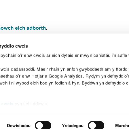
owch eich adborth
.
nyddio cwcis
bychain o’r enw cwcis ar eich dyfais er mwyn caniatáu i’n safle 
Y
wcis dadansoddi. Mae’r rhain yn anfon gwybodaeth am y ffordd y
anaethau o’r enw Hotjar a Google Analytics. Rydym yn defnyddio
ewch i ni wybod eich bod yn fodlon â hyn. Byddwn yn defnyddio 
aeg
Map o'r safle
Hawlfraint
Preifatrwydd a 
 cwcis
cyn i chi ddewis.
Dewisiadau
Ystadegau
March