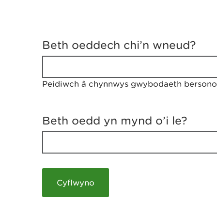
D
y
Beth oeddech chi’n wneud?
w
e
d
w
Peidiwch â chynnwys gwybodaeth bersonol
c
h
w
r
Beth oedd yn mynd o’i le?
t
h
y
m
a
m
e
i
c
h