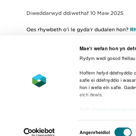
y
m
Diweddarwyd ddiwethaf 10 Maw 2025
w
e
l
Oes rhywbeth o’i le gyda’r dudalen hon?
Rh
i
a
d
Mae'r wefan hon yn def
Rydym wedi gosod ffeiliau 
Cysylltu â ni
Hoffem hefyd ddefnyddio c
safle ei ddefnyddio i was
hon i wella ein safle. Gad
eich dewis.
Datganiad hygyrchedd
Safonau'r Gymr
Gellir
darllen mwy am ein
Datganiad caethwasiaeth fodern
Dewis
Angenrheidiol
Caniatâd