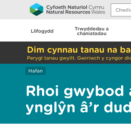
Search:
Trwyddedau a
Llifogydd
chaniatadau
Dim cynnau tanau na ba
Perygl tanau gwyllt. Gwiriwch y cyngor di
Hafan
Rhoi gwybod 
ynglŷn â’r du