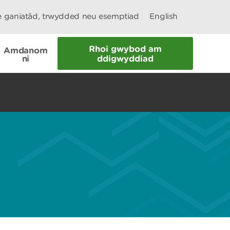
le ganiatâd, trwydded neu esemptiad
English
Rhoi gwybod am
Amdanom
ni
ddigwyddiad