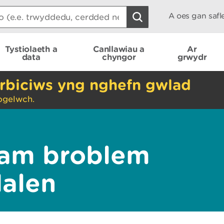
A oes gan saf
Tystiolaeth a
Canllawiau a
Ar
data
chyngor
grwydr
rbiciws yng nghefn gwlad
ogelwch.
am broblem
dalen