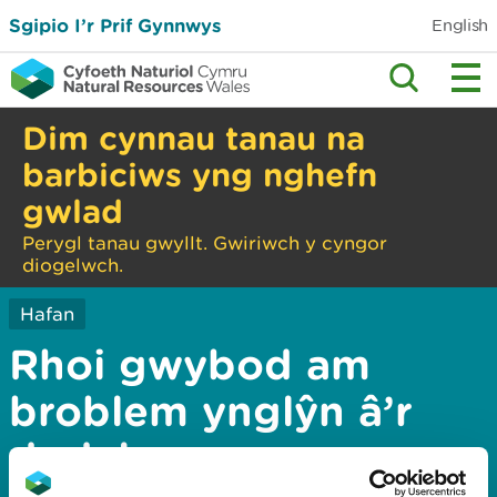
Sgipio I’r Prif Gynnwys
English
Dim cynnau tanau na
barbiciws yng nghefn
gwlad
Perygl tanau gwyllt. Gwiriwch y cyngor
diogelwch.
Hafan
Rhoi gwybod am
broblem ynglŷn â’r
dudalen