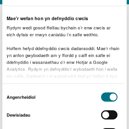
Mae'r wefan hon yn defnyddio cwcis
Rydym wedi gosod ffeiliau bychain o’r enw cwcis ar
D
y
eich dyfais er mwyn caniatáu i’n safle weithio.
Beth oeddech chi’n wneud?
w
e
Hoffem hefyd ddefnyddio cwcis dadansoddi. Mae’r rhain
d
yn anfon gwybodaeth am y ffordd y caiff ein safle ei
w
Peidiwch â chynnwys gwybodaeth bersonol neu
ddefnyddio i wasanaethau o’r enw Hotjar a Google
c
ariannol
h
Analytics. Rydym yn defnyddio’r wybodaeth hon i wella
w
ein safle. Gadewch i ni wybod eich bod yn fodlon â hyn.
r
Byddwn yn defnyddio cwci i gadw eich dewis.
t
Beth oedd yn mynd o’i le?
Dewis
h
Gellir
darllen mwy am ein cwcis
cyn i chi ddewis.
Angenrheidiol
y
Caniatâd
m
a
m
Dewisiadau
e
i