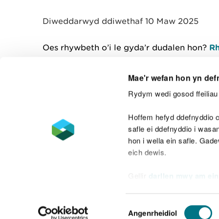
y
m
Diweddarwyd ddiwethaf 10 Maw 2025
w
e
l
Oes rhywbeth o’i le gyda’r dudalen hon?
Rh
i
a
d
Mae'r wefan hon yn def
Rydym wedi gosod ffeiliau 
Cysylltu â ni
Hoffem hefyd ddefnyddio c
safle ei ddefnyddio i was
hon i wella ein safle. Gad
eich dewis.
Datganiad hygyrchedd
Safonau'r Gymr
Gellir
darllen mwy am ein
Datganiad caethwasiaeth fodern
Dewis
Angenrheidiol
Caniatâd