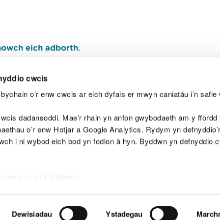
owch eich adborth
.
nyddio cwcis
bychain o’r enw cwcis ar eich dyfais er mwyn caniatáu i’n safle 
Y
wcis dadansoddi. Mae’r rhain yn anfon gwybodaeth am y ffordd y
anaethau o’r enw Hotjar a Google Analytics. Rydym yn defnyddio
ewch i ni wybod eich bod yn fodlon â hyn. Byddwn yn defnyddio 
aeg
Map o'r safle
Hawlfraint
Preifatrwydd a 
 cwcis
cyn i chi ddewis.
Dewisiadau
Ystadegau
March