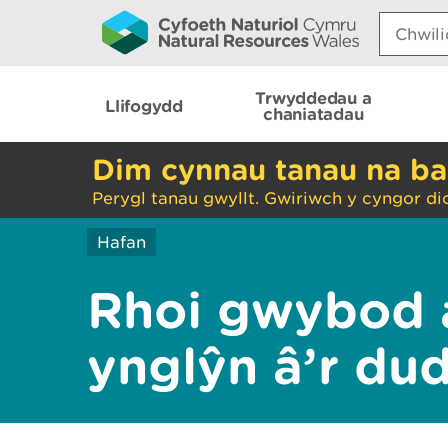
Search:
Trwyddedau a
Llifogydd
chaniatadau
Dim cynnau tanau na ba
Perygl tanau gwyllt. Gwiriwch y cyngor di
Hafan
Rhoi gwybod 
ynglŷn â’r du