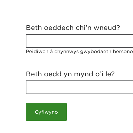
D
y
Beth oeddech chi’n wneud?
w
e
d
w
Peidiwch â chynnwys gwybodaeth bersonol
c
h
w
r
Beth oedd yn mynd o’i le?
t
h
y
m
a
m
e
i
c
h