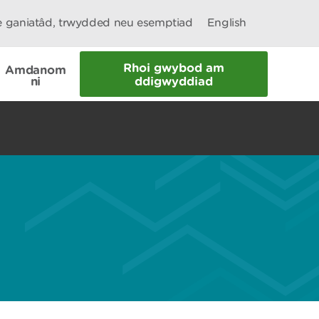
le ganiatâd, trwydded neu esemptiad
English
Rhoi gwybod am
Amdanom
ni
ddigwyddiad