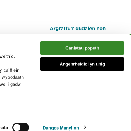
Argraffu’r dudalen hon
I fyny
Caniatáu popeth
weithio.
muno â'r sgwrs
Angenrheidiol yn unig
 caiff ein
’r wybodaeth
cwci i gadw
chwcis
nata
Dangos Manylion
© Cyfoeth Naturiol Cymru