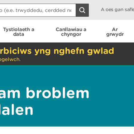
A oes gan saf
Tystiolaeth a
Canllawiau a
Ar
data
chyngor
grwydr
rbiciws yng nghefn gwlad
ogelwch.
am broblem
dalen