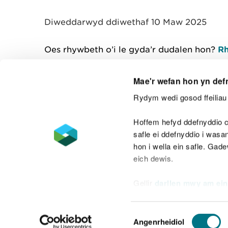
y
m
Diweddarwyd ddiwethaf 10 Maw 2025
w
e
l
Oes rhywbeth o’i le gyda’r dudalen hon?
Rh
i
a
d
Mae'r wefan hon yn def
Rydym wedi gosod ffeiliau 
Cysylltu â ni
Hoffem hefyd ddefnyddio c
safle ei ddefnyddio i was
hon i wella ein safle. Gad
eich dewis.
Datganiad hygyrchedd
Safonau'r Gymr
Gellir
darllen mwy am ein
Datganiad caethwasiaeth fodern
Dewis
Angenrheidiol
Caniatâd