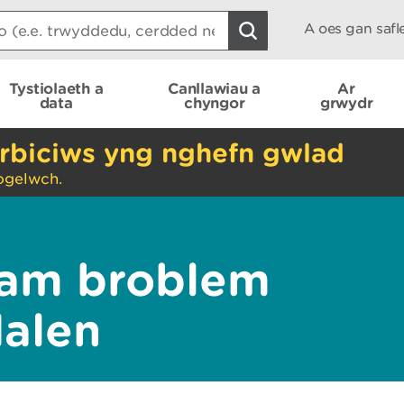
A oes gan saf
Tystiolaeth a
Canllawiau a
Ar
data
chyngor
grwydr
rbiciws yng nghefn gwlad
ogelwch.
am broblem
dalen