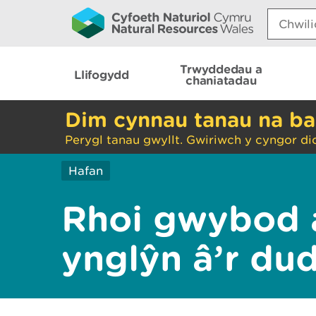
Search:
Trwyddedau a
Llifogydd
chaniatadau
Dim cynnau tanau na ba
Perygl tanau gwyllt. Gwiriwch y cyngor di
Hafan
Rhoi gwybod 
ynglŷn â’r du