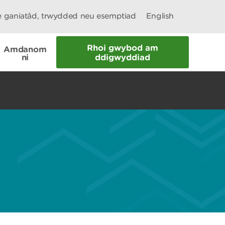
le ganiatâd, trwydded neu esemptiad
English
Rhoi gwybod am
Amdanom
ni
ddigwyddiad