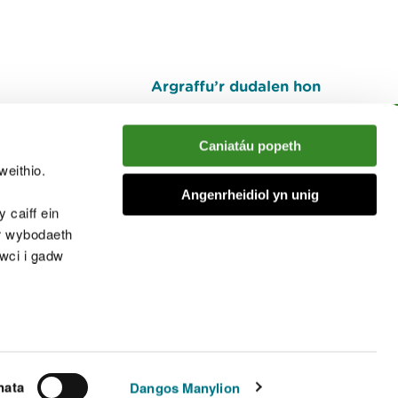
Argraffu’r dudalen hon
I fyny
Caniatáu popeth
weithio.
muno â'r sgwrs
Angenrheidiol yn unig
 caiff ein
’r wybodaeth
cwci i gadw
chwcis
nata
Dangos Manylion
© Cyfoeth Naturiol Cymru