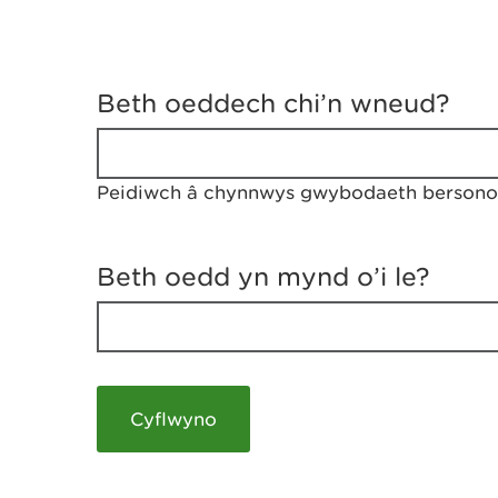
D
y
Beth oeddech chi’n wneud?
w
e
d
w
Peidiwch â chynnwys gwybodaeth bersonol
c
h
w
r
Beth oedd yn mynd o’i le?
t
h
y
m
a
m
e
i
c
h