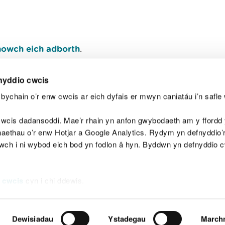
owch eich adborth
.
nyddio cwcis
bychain o’r enw cwcis ar eich dyfais er mwyn caniatáu i’n safle 
Y
wcis dadansoddi. Mae’r rhain yn anfon gwybodaeth am y ffordd y
anaethau o’r enw Hotjar a Google Analytics. Rydym yn defnyddio
ewch i ni wybod eich bod yn fodlon â hyn. Byddwn yn defnyddio 
aeg
Map o'r safle
Hawlfraint
Preifatrwydd a 
 cwcis
cyn i chi ddewis.
Dewisiadau
Ystadegau
March