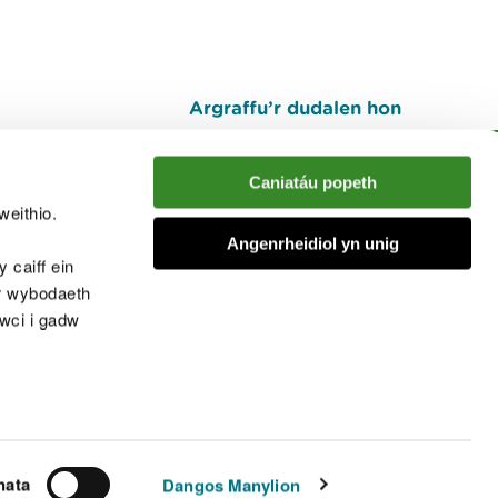
Argraffu’r dudalen hon
I fyny
Caniatáu popeth
weithio.
muno â'r sgwrs
Angenrheidiol yn unig
 caiff ein
’r wybodaeth
cwci i gadw
chwcis
nata
Dangos Manylion
© Cyfoeth Naturiol Cymru