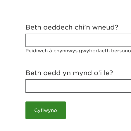
D
y
Beth oeddech chi’n wneud?
w
e
d
w
Peidiwch â chynnwys gwybodaeth bersonol
c
h
w
r
Beth oedd yn mynd o’i le?
t
h
y
m
a
m
e
i
c
h