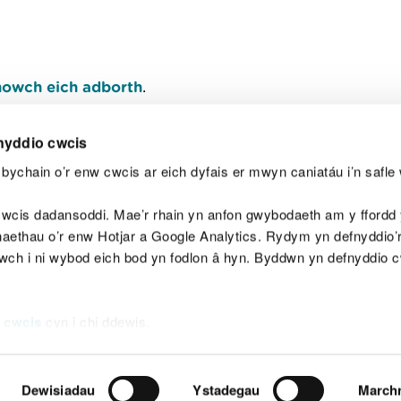
owch eich adborth
.
nyddio cwcis
bychain o’r enw cwcis ar eich dyfais er mwyn caniatáu i’n safle 
Y
wcis dadansoddi. Mae’r rhain yn anfon gwybodaeth am y ffordd y
anaethau o’r enw Hotjar a Google Analytics. Rydym yn defnyddio
ewch i ni wybod eich bod yn fodlon â hyn. Byddwn yn defnyddio 
aeg
Map o'r safle
Hawlfraint
Preifatrwydd a 
 cwcis
cyn i chi ddewis.
Dewisiadau
Ystadegau
March