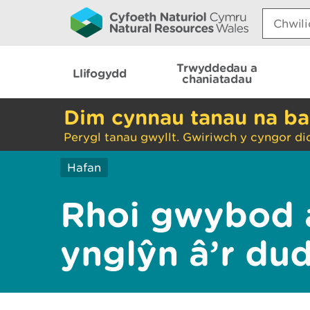
Search:
Trwyddedau a
Llifogydd
chaniatadau
Dim cynnau tanau na ba
Perygl tanau gwyllt. Gwiriwch y cyngor di
Hafan
Rhoi gwybod 
ynglŷn â’r du