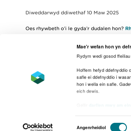
y
m
Diweddarwyd ddiwethaf 10 Maw 2025
w
e
l
Oes rhywbeth o’i le gyda’r dudalen hon?
Rh
i
a
d
Mae'r wefan hon yn def
Rydym wedi gosod ffeiliau 
Cysylltu â ni
Hoffem hefyd ddefnyddio c
safle ei ddefnyddio i was
hon i wella ein safle. Gad
eich dewis.
Datganiad hygyrchedd
Safonau'r Gymr
Gellir
darllen mwy am ein
Datganiad caethwasiaeth fodern
Dewis
Angenrheidiol
Caniatâd