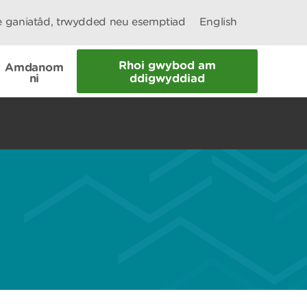
le ganiatâd, trwydded neu esemptiad
English
Rhoi gwybod am
Amdanom
ni
ddigwyddiad