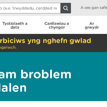
A oes gan saf
Tystiolaeth a
Canllawiau a
Ar
data
chyngor
grwydr
rbiciws yng nghefn gwlad
ogelwch.
am broblem
dalen