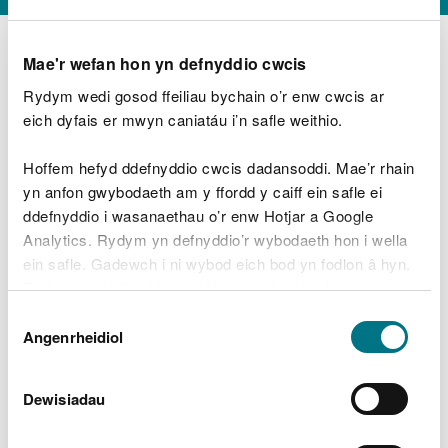
Mae'r wefan hon yn defnyddio cwcis
Rydym wedi gosod ffeiliau bychain o’r enw cwcis ar
D
y
eich dyfais er mwyn caniatáu i’n safle weithio.
Beth oeddech chi’n wneud?
w
e
Hoffem hefyd ddefnyddio cwcis dadansoddi. Mae’r rhain
d
yn anfon gwybodaeth am y ffordd y caiff ein safle ei
w
Peidiwch â chynnwys gwybodaeth bersonol neu
ddefnyddio i wasanaethau o’r enw Hotjar a Google
c
ariannol
h
Analytics. Rydym yn defnyddio’r wybodaeth hon i wella
w
ein safle. Gadewch i ni wybod eich bod yn fodlon â hyn.
r
Byddwn yn defnyddio cwci i gadw eich dewis.
t
Beth oedd yn mynd o’i le?
Dewis
h
Gellir
darllen mwy am ein cwcis
cyn i chi ddewis.
Angenrheidiol
y
Caniatâd
m
a
m
Dewisiadau
e
i