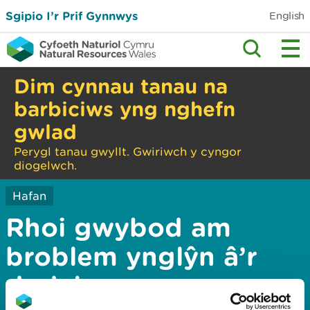
Sgipio I’r Prif Gynnwys
English
Dim cynnau tanau na
barbiciws yng nghefn
gwlad
Perygl tanau gwyllt. Gwiriwch y cyngor
diogelwch.
Hafan
Rhoi gwybod am
broblem ynglŷn â’r
dudalen