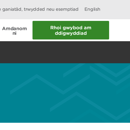
le ganiatâd, trwydded neu esemptiad
English
Rhoi gwybod am
Amdanom
ni
ddigwyddiad