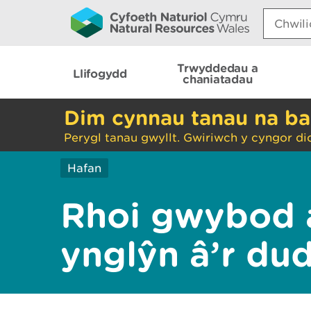
Search:
Trwyddedau a
Llifogydd
chaniatadau
Dim cynnau tanau na ba
Perygl tanau gwyllt. Gwiriwch y cyngor di
Hafan
Rhoi gwybod 
ynglŷn â’r du