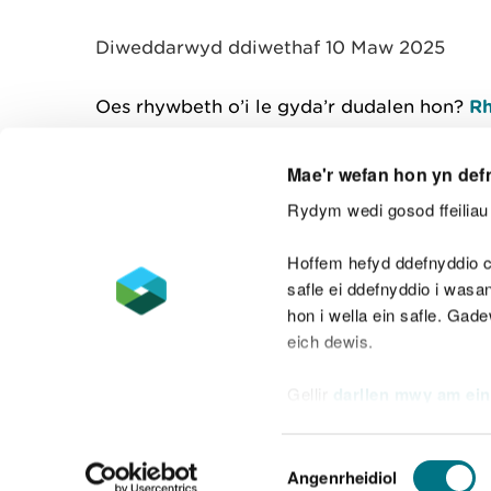
y
m
Diweddarwyd ddiwethaf 10 Maw 2025
w
e
l
Oes rhywbeth o’i le gyda’r dudalen hon?
Rh
i
a
d
Mae'r wefan hon yn def
Rydym wedi gosod ffeiliau 
Cysylltu â ni
Hoffem hefyd ddefnyddio c
safle ei ddefnyddio i was
hon i wella ein safle. Gad
eich dewis.
Datganiad hygyrchedd
Safonau'r Gymr
Gellir
darllen mwy am ein
Datganiad caethwasiaeth fodern
Dewis
Angenrheidiol
Caniatâd