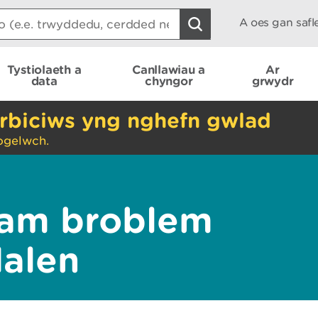
A oes gan saf
Tystiolaeth a
Canllawiau a
Ar
data
chyngor
grwydr
rbiciws yng nghefn gwlad
ogelwch.
am broblem
dalen