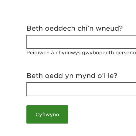
D
y
Beth oeddech chi’n wneud?
w
e
d
w
Peidiwch â chynnwys gwybodaeth bersonol
c
h
w
r
Beth oedd yn mynd o’i le?
t
h
y
m
a
m
e
i
c
h