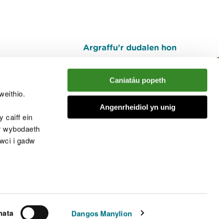
Argraffu’r dudalen hon
I fyny
Caniatáu popeth
weithio.
muno â'r sgwrs
Angenrheidiol yn unig
 caiff ein
’r wybodaeth
cwci i gadw
chwcis
nata
Dangos Manylion
© Cyfoeth Naturiol Cymru