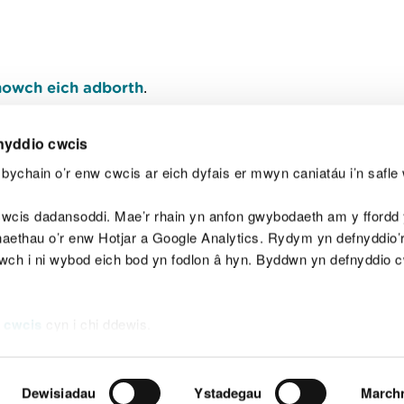
owch eich adborth
.
nyddio cwcis
bychain o’r enw cwcis ar eich dyfais er mwyn caniatáu i’n safle 
Y
wcis dadansoddi. Mae’r rhain yn anfon gwybodaeth am y ffordd y
anaethau o’r enw Hotjar a Google Analytics. Rydym yn defnyddio
ewch i ni wybod eich bod yn fodlon â hyn. Byddwn yn defnyddio 
aeg
Map o'r safle
Hawlfraint
Preifatrwydd a 
 cwcis
cyn i chi ddewis.
Dewisiadau
Ystadegau
March