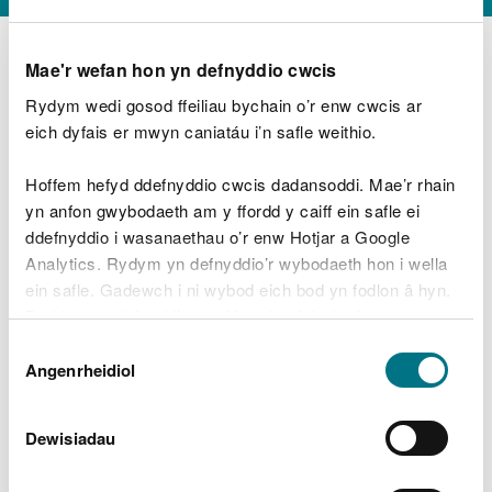
Mae'r wefan hon yn defnyddio cwcis
Rydym wedi gosod ffeiliau bychain o’r enw cwcis ar
D
y
eich dyfais er mwyn caniatáu i’n safle weithio.
Beth oeddech chi’n wneud?
w
e
Hoffem hefyd ddefnyddio cwcis dadansoddi. Mae’r rhain
d
yn anfon gwybodaeth am y ffordd y caiff ein safle ei
w
Peidiwch â chynnwys gwybodaeth bersonol neu
ddefnyddio i wasanaethau o’r enw Hotjar a Google
c
ariannol
h
Analytics. Rydym yn defnyddio’r wybodaeth hon i wella
w
ein safle. Gadewch i ni wybod eich bod yn fodlon â hyn.
r
Byddwn yn defnyddio cwci i gadw eich dewis.
t
Beth oedd yn mynd o’i le?
Dewis
h
Gellir
darllen mwy am ein cwcis
cyn i chi ddewis.
Angenrheidiol
y
Caniatâd
m
a
m
Dewisiadau
e
i