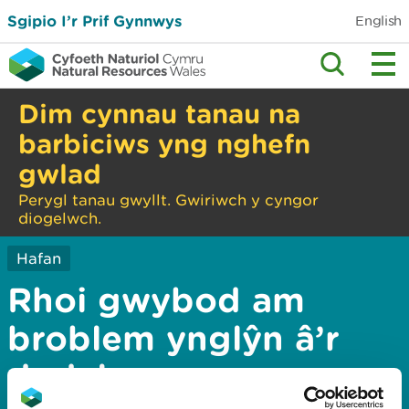
Sgipio I’r Prif Gynnwys
English
Dim cynnau tanau na
barbiciws yng nghefn
gwlad
Perygl tanau gwyllt. Gwiriwch y cyngor
diogelwch.
Hafan
Rhoi gwybod am
broblem ynglŷn â’r
dudalen