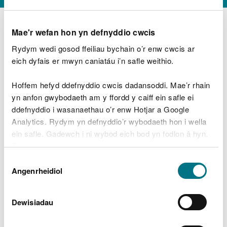
Mae'r wefan hon yn defnyddio cwcis
Rydym wedi gosod ffeiliau bychain o’r enw cwcis ar
D
y
eich dyfais er mwyn caniatáu i’n safle weithio.
Beth oeddech chi’n wneud?
w
e
Hoffem hefyd ddefnyddio cwcis dadansoddi. Mae’r rhain
d
yn anfon gwybodaeth am y ffordd y caiff ein safle ei
w
Peidiwch â chynnwys gwybodaeth bersonol neu
ddefnyddio i wasanaethau o’r enw Hotjar a Google
c
ariannol
h
Analytics. Rydym yn defnyddio’r wybodaeth hon i wella
w
ein safle. Gadewch i ni wybod eich bod yn fodlon â hyn.
r
Byddwn yn defnyddio cwci i gadw eich dewis.
t
Beth oedd yn mynd o’i le?
Dewis
h
Gellir
darllen mwy am ein cwcis
cyn i chi ddewis.
Angenrheidiol
y
Caniatâd
m
a
m
Dewisiadau
e
i