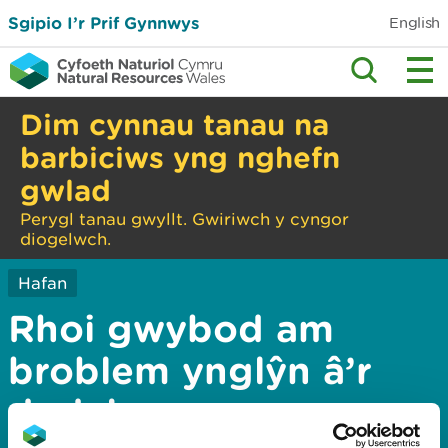
Sgipio I’r Prif Gynnwys
English
Dim cynnau tanau na
barbiciws yng nghefn
gwlad
Perygl tanau gwyllt. Gwiriwch y cyngor
diogelwch.
Hafan
Rhoi gwybod am
broblem ynglŷn â’r
dudalen