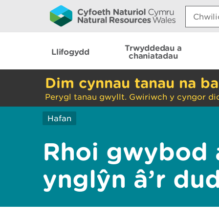
Search:
Trwyddedau a
Llifogydd
chaniatadau
Dim cynnau tanau na ba
Perygl tanau gwyllt. Gwiriwch y cyngor di
Hafan
Rhoi gwybod 
ynglŷn â’r du