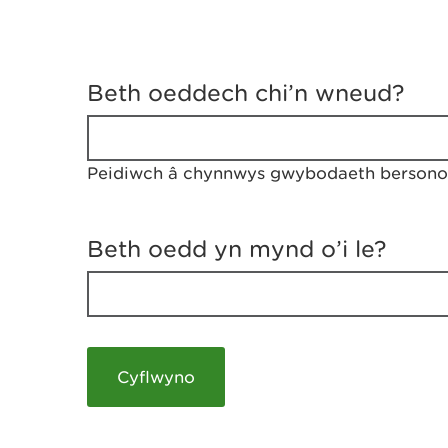
D
y
Beth oeddech chi’n wneud?
w
e
d
w
Peidiwch â chynnwys gwybodaeth bersonol
c
h
w
r
Beth oedd yn mynd o’i le?
t
h
y
m
a
m
e
i
c
h