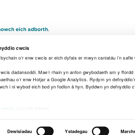
owch eich adborth
.
nyddio cwcis
bychain o’r enw cwcis ar eich dyfais er mwyn caniatáu i’n safle 
Y
wcis dadansoddi. Mae’r rhain yn anfon gwybodaeth am y ffordd y
anaethau o’r enw Hotjar a Google Analytics. Rydym yn defnyddio
ewch i ni wybod eich bod yn fodlon â hyn. Byddwn yn defnyddio 
aeg
Map o'r safle
Hawlfraint
Preifatrwydd a 
 cwcis
cyn i chi ddewis.
Dewisiadau
Ystadegau
March