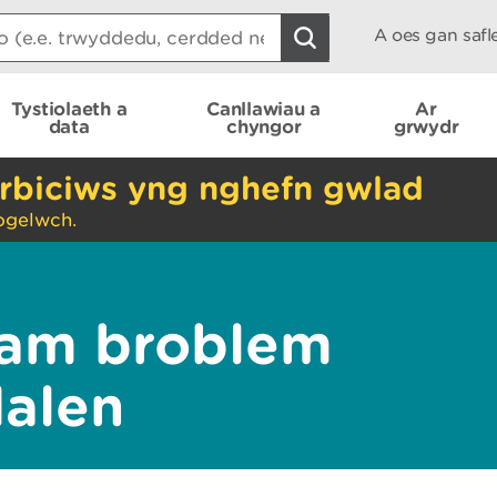
A oes gan saf
Tystiolaeth a
Canllawiau a
Ar
data
chyngor
grwydr
rbiciws yng nghefn gwlad
ogelwch.
am broblem
dalen