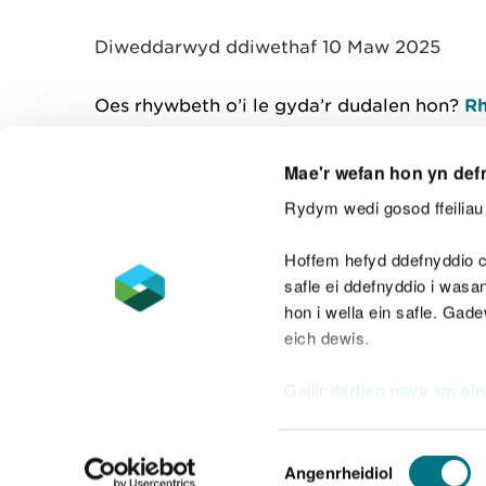
y
m
Diweddarwyd ddiwethaf 10 Maw 2025
w
e
l
Oes rhywbeth o’i le gyda’r dudalen hon?
Rh
i
a
d
Mae'r wefan hon yn def
Rydym wedi gosod ffeiliau 
Cysylltu â ni
Hoffem hefyd ddefnyddio c
safle ei ddefnyddio i was
hon i wella ein safle. Gad
eich dewis.
Datganiad hygyrchedd
Safonau'r Gymr
Gellir
darllen mwy am ein
Datganiad caethwasiaeth fodern
Dewis
Angenrheidiol
Caniatâd