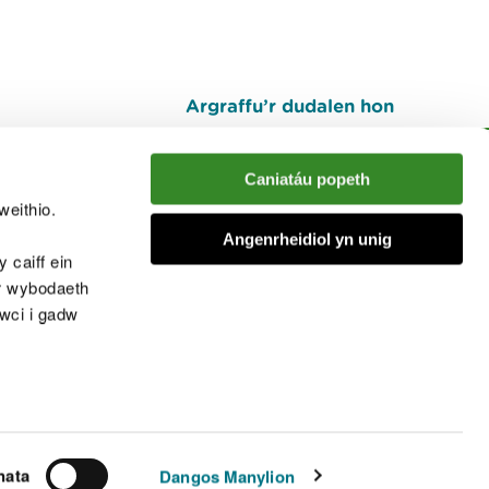
Argraffu’r dudalen hon
I fyny
Caniatáu popeth
weithio.
muno â'r sgwrs
Angenrheidiol yn unig
 caiff ein
’r wybodaeth
cwci i gadw
chwcis
nata
Dangos Manylion
© Cyfoeth Naturiol Cymru