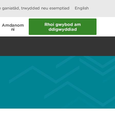
le ganiatâd, trwydded neu esemptiad
English
Rhoi gwybod am
Amdanom
ni
ddigwyddiad