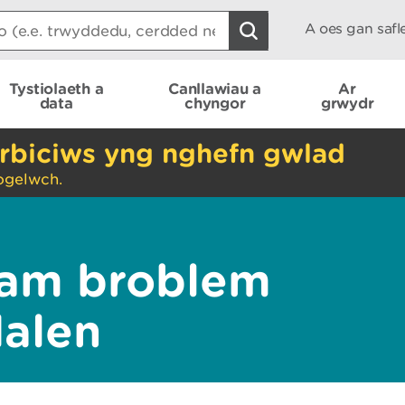
A oes gan saf
Tystiolaeth a
Canllawiau a
Ar
data
chyngor
grwydr
rbiciws yng nghefn gwlad
ogelwch.
am broblem
dalen