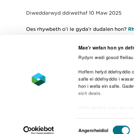
y
m
Diweddarwyd ddiwethaf 10 Maw 2025
w
e
l
Oes rhywbeth o’i le gyda’r dudalen hon?
Rh
i
a
d
Mae'r wefan hon yn def
Rydym wedi gosod ffeiliau 
Cysylltu â ni
Hoffem hefyd ddefnyddio c
safle ei ddefnyddio i was
hon i wella ein safle. Gad
eich dewis.
Datganiad hygyrchedd
Safonau'r Gymr
Gellir
darllen mwy am ein
Datganiad caethwasiaeth fodern
Dewis
Angenrheidiol
Caniatâd