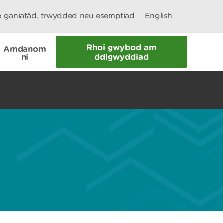
le ganiatâd, trwydded neu esemptiad
English
Rhoi gwybod am
Amdanom
ni
ddigwyddiad