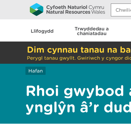
Search:
Trwyddedau a
Llifogydd
chaniatadau
Dim cynnau tanau na ba
Perygl tanau gwyllt. Gwiriwch y cyngor di
Hafan
Rhoi gwybod 
ynglŷn â’r du