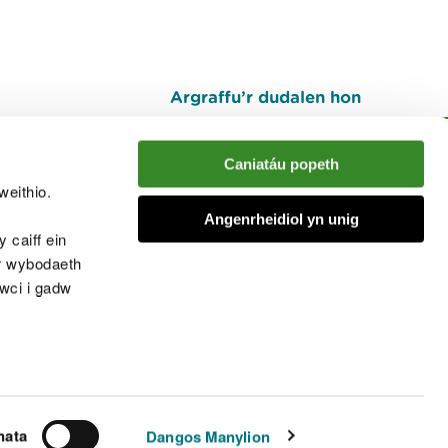
Argraffu’r dudalen hon
I fyny
Caniatáu popeth
weithio.
muno â'r sgwrs
Angenrheidiol yn unig
 caiff ein
’r wybodaeth
cwci i gadw
chwcis
nata
Dangos Manylion
© Cyfoeth Naturiol Cymru