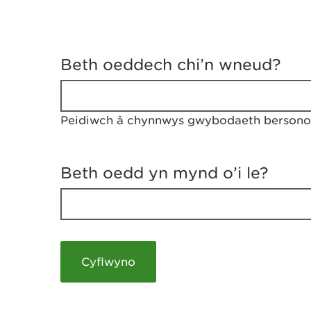
D
y
Beth oeddech chi’n wneud?
w
e
d
w
Peidiwch â chynnwys gwybodaeth bersonol
c
h
w
r
Beth oedd yn mynd o’i le?
t
h
y
m
a
m
e
i
c
h