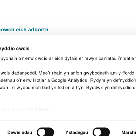
owch eich adborth
.
nyddio cwcis
bychain o’r enw cwcis ar eich dyfais er mwyn caniatáu i’n safle 
Y
wcis dadansoddi. Mae’r rhain yn anfon gwybodaeth am y ffordd y
anaethau o’r enw Hotjar a Google Analytics. Rydym yn defnyddio
ewch i ni wybod eich bod yn fodlon â hyn. Byddwn yn defnyddio 
aeg
Map o'r safle
Hawlfraint
Preifatrwydd a 
 cwcis
cyn i chi ddewis.
Dewisiadau
Ystadegau
March