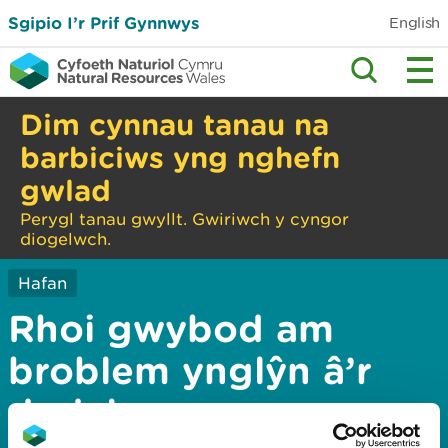
Sgipio I’r Prif Gynnwys
English
Dim cynnau tanau na
barbiciws yng nghefn
gwlad
Perygl tanau gwyllt. Gwiriwch y cyngor
diogelwch.
Hafan
Rhoi gwybod am
broblem ynglŷn â’r
dudalen