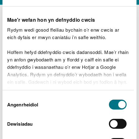
Mae'r wefan hon yn defnyddio cwcis
Rydym wedi gosod ffeiliau bychain o’r enw cwcis ar
D
y
eich dyfais er mwyn caniatáu i’n safle weithio.
Beth oeddech chi’n wneud?
w
e
Hoffem hefyd ddefnyddio cwcis dadansoddi. Mae’r rhain
d
yn anfon gwybodaeth am y ffordd y caiff ein safle ei
w
Peidiwch â chynnwys gwybodaeth bersonol neu
ddefnyddio i wasanaethau o’r enw Hotjar a Google
c
ariannol
h
Analytics. Rydym yn defnyddio’r wybodaeth hon i wella
w
ein safle. Gadewch i ni wybod eich bod yn fodlon â hyn.
r
Byddwn yn defnyddio cwci i gadw eich dewis.
t
Beth oedd yn mynd o’i le?
Dewis
h
Gellir
darllen mwy am ein cwcis
cyn i chi ddewis.
Angenrheidiol
y
Caniatâd
m
a
m
Dewisiadau
e
i