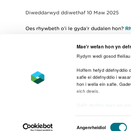
y
m
Diweddarwyd ddiwethaf 10 Maw 2025
w
e
l
Oes rhywbeth o’i le gyda’r dudalen hon?
Rh
i
a
d
Mae'r wefan hon yn def
Rydym wedi gosod ffeiliau 
Cysylltu â ni
Hoffem hefyd ddefnyddio c
safle ei ddefnyddio i was
hon i wella ein safle. Gad
eich dewis.
Datganiad hygyrchedd
Safonau'r Gymr
Gellir
darllen mwy am ein
Datganiad caethwasiaeth fodern
Dewis
Angenrheidiol
Caniatâd