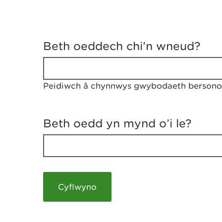
D
y
Beth oeddech chi’n wneud?
w
e
d
w
Peidiwch â chynnwys gwybodaeth bersonol
c
h
w
r
Beth oedd yn mynd o’i le?
t
h
y
m
a
m
e
i
c
h