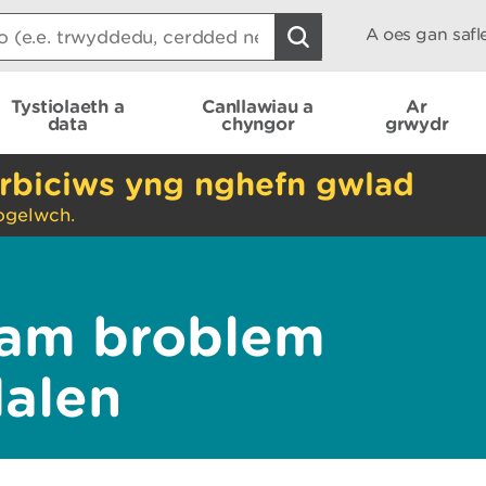
A oes gan saf
Tystiolaeth a
Canllawiau a
Ar
data
chyngor
grwydr
rbiciws yng nghefn gwlad
ogelwch.
am broblem
dalen