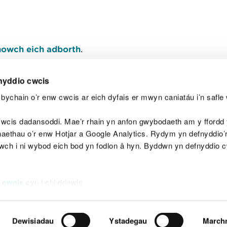
owch eich adborth
.
nyddio cwcis
bychain o’r enw cwcis ar eich dyfais er mwyn caniatáu i’n safle 
Y
wcis dadansoddi. Mae’r rhain yn anfon gwybodaeth am y ffordd y
anaethau o’r enw Hotjar a Google Analytics. Rydym yn defnyddio
ewch i ni wybod eich bod yn fodlon â hyn. Byddwn yn defnyddio 
aeg
Map o'r safle
Hawlfraint
Preifatrwydd a 
 cwcis
cyn i chi ddewis.
Dewisiadau
Ystadegau
March