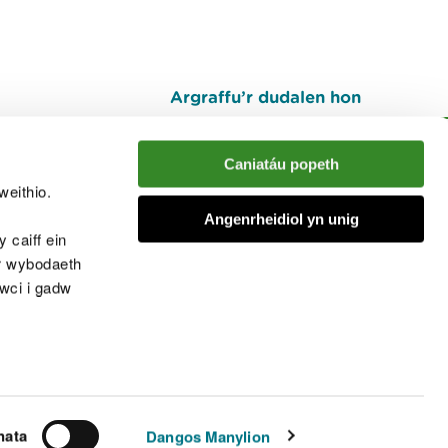
Argraffu’r dudalen hon
I fyny
Caniatáu popeth
weithio.
muno â'r sgwrs
Angenrheidiol yn unig
 caiff ein
’r wybodaeth
cwci i gadw
chwcis
nata
Dangos Manylion
© Cyfoeth Naturiol Cymru