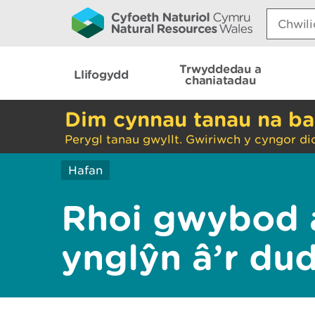
Search:
Trwyddedau a
Llifogydd
chaniatadau
Dim cynnau tanau na ba
Perygl tanau gwyllt. Gwiriwch y cyngor di
Hafan
Rhoi gwybod 
ynglŷn â’r du