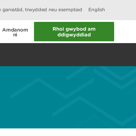
le ganiatâd, trwydded neu esemptiad
English
Rhoi gwybod am
Amdanom
ni
ddigwyddiad