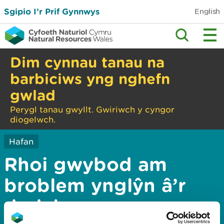
Sgipio I’r Prif Gynnwys
English
Dim cynnau tanau na
barbiciws yng nghefn
gwlad
Perygl tanau gwyllt. Gwiriwch y cyngor
diogelwch.
Hafan
Rhoi gwybod am
broblem ynglŷn â’r
dudalen