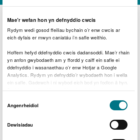
Mae'r wefan hon yn defnyddio cwcis
Rydym wedi gosod ffeiliau bychain o’r enw cwcis ar
D
y
eich dyfais er mwyn caniatáu i’n safle weithio.
Beth oeddech chi’n wneud?
w
e
Hoffem hefyd ddefnyddio cwcis dadansoddi. Mae’r rhain
d
yn anfon gwybodaeth am y ffordd y caiff ein safle ei
w
Peidiwch â chynnwys gwybodaeth bersonol neu
ddefnyddio i wasanaethau o’r enw Hotjar a Google
c
ariannol
h
Analytics. Rydym yn defnyddio’r wybodaeth hon i wella
w
ein safle. Gadewch i ni wybod eich bod yn fodlon â hyn.
r
Byddwn yn defnyddio cwci i gadw eich dewis.
t
Beth oedd yn mynd o’i le?
Dewis
h
Gellir
darllen mwy am ein cwcis
cyn i chi ddewis.
Angenrheidiol
y
Caniatâd
m
a
m
Dewisiadau
e
i