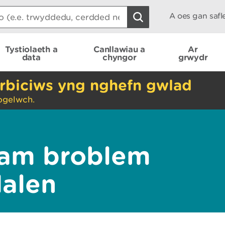
A oes gan saf
Tystiolaeth a
Canllawiau a
Ar
data
chyngor
grwydr
rbiciws yng nghefn gwlad
ogelwch.
am broblem
dalen