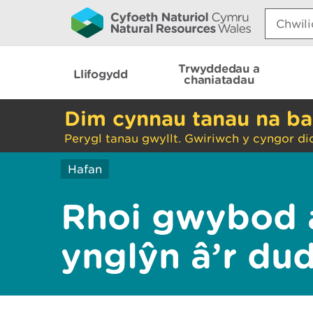
Search:
Trwyddedau a
Llifogydd
chaniatadau
Dim cynnau tanau na ba
Perygl tanau gwyllt. Gwiriwch y cyngor di
Hafan
Rhoi gwybod 
ynglŷn â’r du