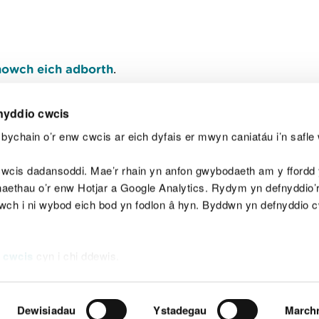
owch eich adborth
.
nyddio cwcis
bychain o’r enw cwcis ar eich dyfais er mwyn caniatáu i’n safle 
Y
wcis dadansoddi. Mae’r rhain yn anfon gwybodaeth am y ffordd y
anaethau o’r enw Hotjar a Google Analytics. Rydym yn defnyddio
ewch i ni wybod eich bod yn fodlon â hyn. Byddwn yn defnyddio 
aeg
Map o'r safle
Hawlfraint
Preifatrwydd a 
 cwcis
cyn i chi ddewis.
Dewisiadau
Ystadegau
March