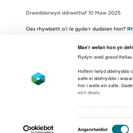
y
m
Diweddarwyd ddiwethaf 10 Maw 2025
w
e
l
Oes rhywbeth o’i le gyda’r dudalen hon?
Rh
i
a
d
Mae'r wefan hon yn def
Rydym wedi gosod ffeiliau 
Cysylltu â ni
Hoffem hefyd ddefnyddio c
safle ei ddefnyddio i was
hon i wella ein safle. Gad
eich dewis.
Datganiad hygyrchedd
Safonau'r Gymr
Gellir
darllen mwy am ein
Datganiad caethwasiaeth fodern
Dewis
Angenrheidiol
Caniatâd