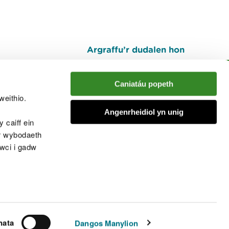
Argraffu’r dudalen hon
I fyny
Caniatáu popeth
weithio.
muno â'r sgwrs
Angenrheidiol yn unig
 caiff ein
’r wybodaeth
cwci i gadw
chwcis
nata
Dangos Manylion
© Cyfoeth Naturiol Cymru