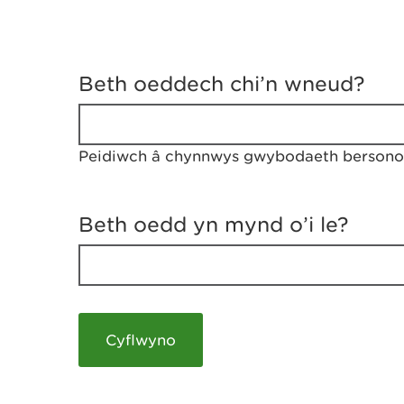
D
y
Beth oeddech chi’n wneud?
w
e
d
w
Peidiwch â chynnwys gwybodaeth bersonol
c
h
w
r
Beth oedd yn mynd o’i le?
t
h
y
m
a
m
e
i
c
h