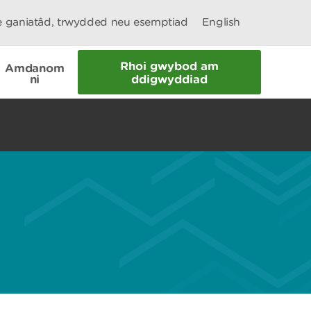
le ganiatâd, trwydded neu esemptiad
English
Rhoi gwybod am
Amdanom
ni
ddigwyddiad