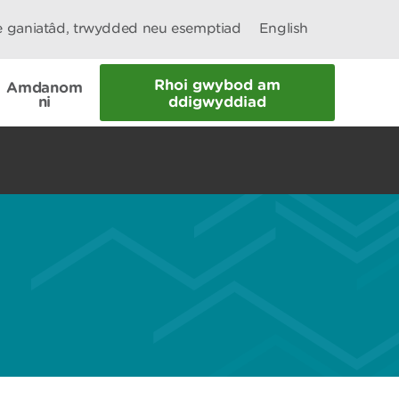
le ganiatâd, trwydded neu esemptiad
English
Rhoi gwybod am
Amdanom
ni
ddigwyddiad