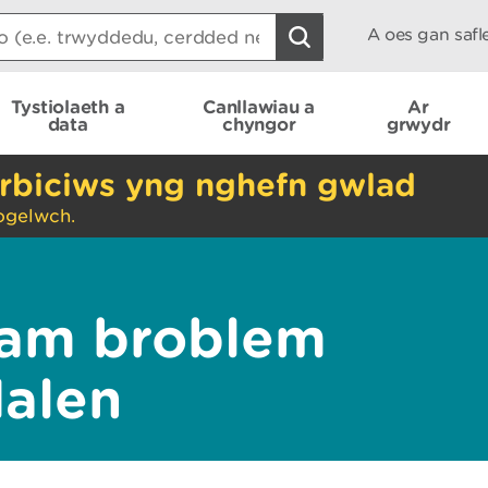
A oes gan saf
Tystiolaeth a
Canllawiau a
Ar
data
chyngor
grwydr
rbiciws yng nghefn gwlad
ogelwch.
am broblem
dalen