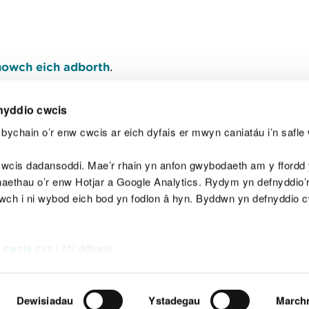
owch eich adborth
.
nyddio cwcis
bychain o’r enw cwcis ar eich dyfais er mwyn caniatáu i’n safle 
Y
wcis dadansoddi. Mae’r rhain yn anfon gwybodaeth am y ffordd y
anaethau o’r enw Hotjar a Google Analytics. Rydym yn defnyddio
ewch i ni wybod eich bod yn fodlon â hyn. Byddwn yn defnyddio 
aeg
Map o'r safle
Hawlfraint
Preifatrwydd a 
 cwcis
cyn i chi ddewis.
Dewisiadau
Ystadegau
March