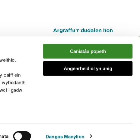
Argraffu’r dudalen hon
I fyny
Caniatáu popeth
weithio.
muno â'r sgwrs
Angenrheidiol yn unig
 caiff ein
’r wybodaeth
cwci i gadw
chwcis
nata
Dangos Manylion
© Cyfoeth Naturiol Cymru