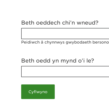
D
y
Beth oeddech chi’n wneud?
w
e
d
w
Peidiwch â chynnwys gwybodaeth bersonol
c
h
w
r
Beth oedd yn mynd o’i le?
t
h
y
m
a
m
e
i
c
h