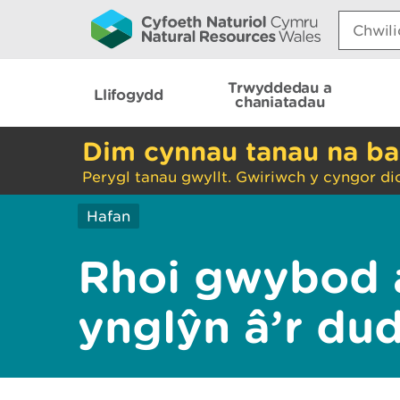
Search:
Trwyddedau a
Llifogydd
chaniatadau
Dim cynnau tanau na ba
Perygl tanau gwyllt. Gwiriwch y cyngor di
Hafan
Rhoi gwybod 
ynglŷn â’r du