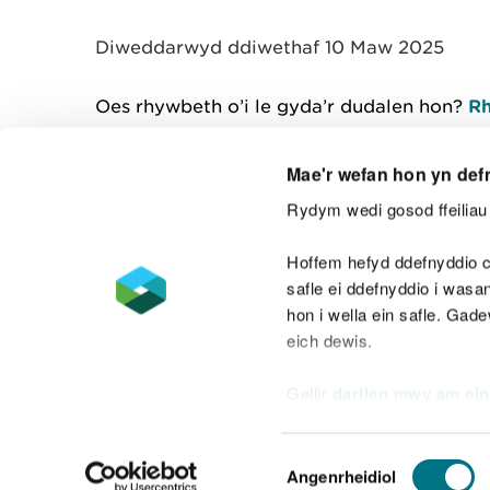
y
m
Diweddarwyd ddiwethaf 10 Maw 2025
w
e
l
Oes rhywbeth o’i le gyda’r dudalen hon?
Rh
i
a
d
Mae'r wefan hon yn def
Rydym wedi gosod ffeiliau 
Cysylltu â ni
Hoffem hefyd ddefnyddio c
safle ei ddefnyddio i was
hon i wella ein safle. Gad
eich dewis.
Datganiad hygyrchedd
Safonau'r Gymr
Gellir
darllen mwy am ein
Datganiad caethwasiaeth fodern
Dewis
Angenrheidiol
Caniatâd