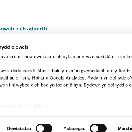
owch eich adborth
.
nyddio cwcis
bychain o’r enw cwcis ar eich dyfais er mwyn caniatáu i’n safle 
Y
wcis dadansoddi. Mae’r rhain yn anfon gwybodaeth am y ffordd y
anaethau o’r enw Hotjar a Google Analytics. Rydym yn defnyddio
ewch i ni wybod eich bod yn fodlon â hyn. Byddwn yn defnyddio 
aeg
Map o'r safle
Hawlfraint
Preifatrwydd a 
 cwcis
cyn i chi ddewis.
Dewisiadau
Ystadegau
March