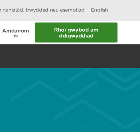
le ganiatâd, trwydded neu esemptiad
English
Rhoi gwybod am
Amdanom
ni
ddigwyddiad