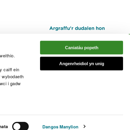
Argraffu’r dudalen hon
I fyny
Caniatáu popeth
weithio.
muno â'r sgwrs
Angenrheidiol yn unig
 caiff ein
’r wybodaeth
cwci i gadw
chwcis
nata
Dangos Manylion
© Cyfoeth Naturiol Cymru