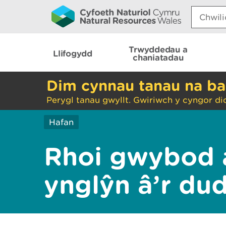
Search:
Trwyddedau a
Llifogydd
chaniatadau
Dim cynnau tanau na ba
Perygl tanau gwyllt. Gwiriwch y cyngor di
Hafan
Rhoi gwybod 
ynglŷn â’r du