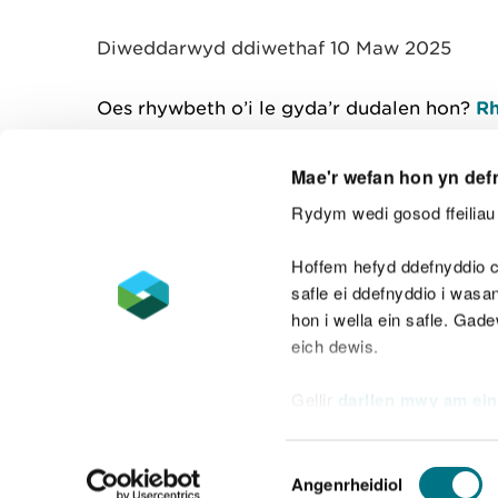
y
m
Diweddarwyd ddiwethaf 10 Maw 2025
w
e
l
Oes rhywbeth o’i le gyda’r dudalen hon?
Rh
i
a
d
Mae'r wefan hon yn def
Rydym wedi gosod ffeiliau 
Cysylltu â ni
Hoffem hefyd ddefnyddio c
safle ei ddefnyddio i was
hon i wella ein safle. Gad
eich dewis.
Datganiad hygyrchedd
Safonau'r Gymr
Gellir
darllen mwy am ein
Datganiad caethwasiaeth fodern
Dewis
Angenrheidiol
Caniatâd