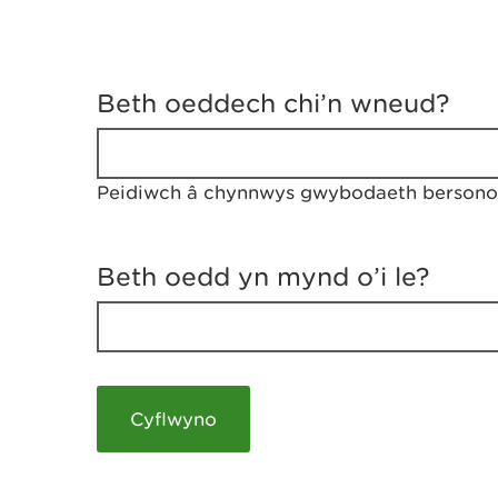
D
y
Beth oeddech chi’n wneud?
w
e
d
w
Peidiwch â chynnwys gwybodaeth bersonol
c
h
w
r
Beth oedd yn mynd o’i le?
t
h
y
m
a
m
e
i
c
h