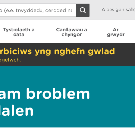
A oes gan saf
Tystiolaeth a
Canllawiau a
Ar
data
chyngor
grwydr
rbiciws yng nghefn gwlad
ogelwch.
am broblem
dalen