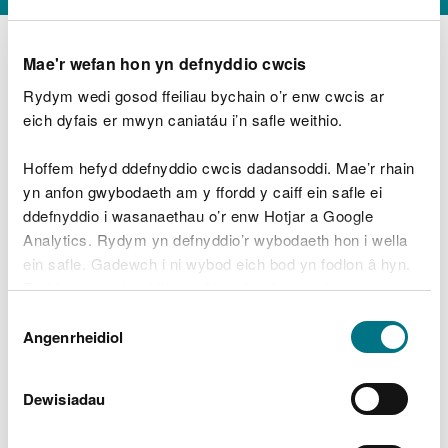
Mae'r wefan hon yn defnyddio cwcis
Rydym wedi gosod ffeiliau bychain o’r enw cwcis ar
D
y
eich dyfais er mwyn caniatáu i’n safle weithio.
Beth oeddech chi’n wneud?
w
e
Hoffem hefyd ddefnyddio cwcis dadansoddi. Mae’r rhain
d
yn anfon gwybodaeth am y ffordd y caiff ein safle ei
w
Peidiwch â chynnwys gwybodaeth bersonol neu
ddefnyddio i wasanaethau o’r enw Hotjar a Google
c
ariannol
h
Analytics. Rydym yn defnyddio’r wybodaeth hon i wella
w
ein safle. Gadewch i ni wybod eich bod yn fodlon â hyn.
r
Byddwn yn defnyddio cwci i gadw eich dewis.
t
Beth oedd yn mynd o’i le?
Dewis
h
Gellir
darllen mwy am ein cwcis
cyn i chi ddewis.
Angenrheidiol
y
Caniatâd
m
a
m
Dewisiadau
e
i