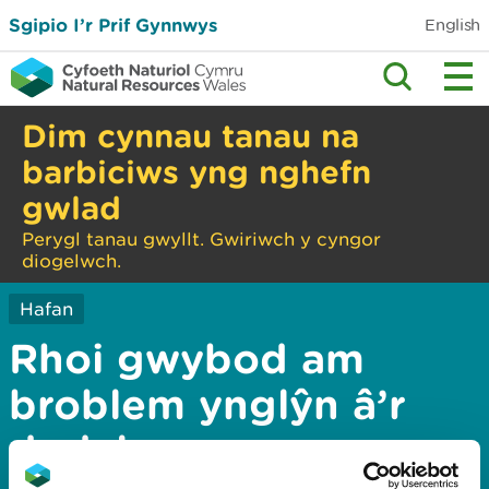
Sgipio I’r Prif Gynnwys
English
Dim cynnau tanau na
barbiciws yng nghefn
gwlad
Perygl tanau gwyllt. Gwiriwch y cyngor
diogelwch.
Hafan
Rhoi gwybod am
broblem ynglŷn â’r
dudalen