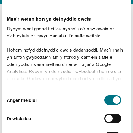
Mae'r wefan hon yn defnyddio cwcis
Rydym wedi gosod ffeiliau bychain o’r enw cwcis ar
D
y
eich dyfais er mwyn caniatáu i’n safle weithio.
Beth oeddech chi’n wneud?
w
e
Hoffem hefyd ddefnyddio cwcis dadansoddi. Mae’r rhain
d
yn anfon gwybodaeth am y ffordd y caiff ein safle ei
w
Peidiwch â chynnwys gwybodaeth bersonol neu
ddefnyddio i wasanaethau o’r enw Hotjar a Google
c
ariannol
h
Analytics. Rydym yn defnyddio’r wybodaeth hon i wella
w
ein safle. Gadewch i ni wybod eich bod yn fodlon â hyn.
r
Byddwn yn defnyddio cwci i gadw eich dewis.
t
Beth oedd yn mynd o’i le?
Dewis
h
Gellir
darllen mwy am ein cwcis
cyn i chi ddewis.
Angenrheidiol
y
Caniatâd
m
a
m
Dewisiadau
e
i