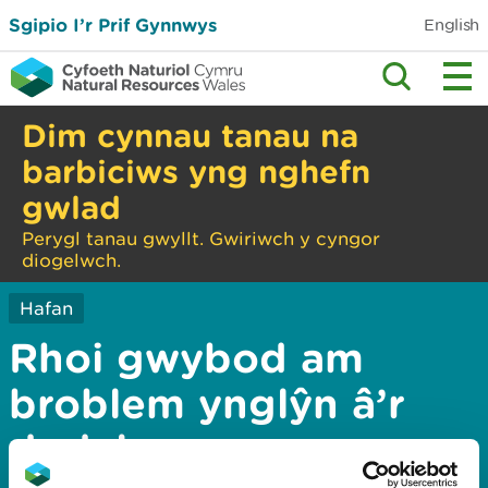
Sgipio I’r Prif Gynnwys
English
Dim cynnau tanau na
barbiciws yng nghefn
gwlad
Perygl tanau gwyllt. Gwiriwch y cyngor
diogelwch.
Hafan
Rhoi gwybod am
broblem ynglŷn â’r
dudalen