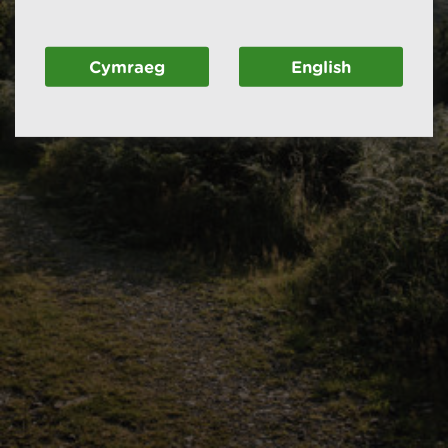
Cymraeg
English