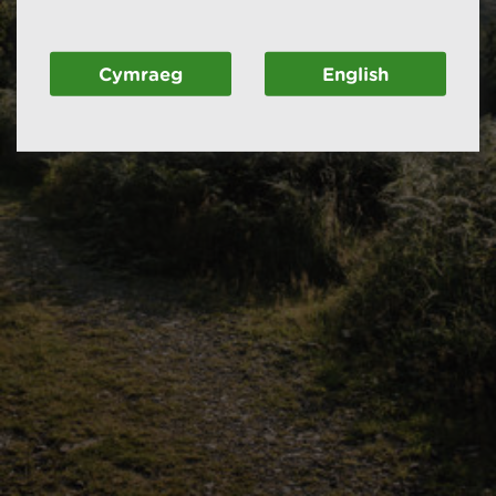
Cymraeg
English