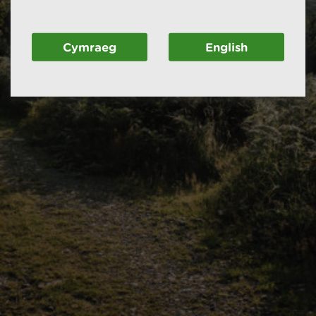
Cymraeg
English