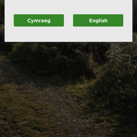
Cymraeg
English