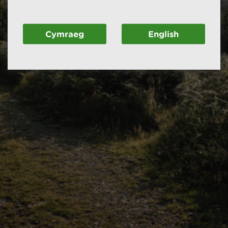
Cymraeg
English