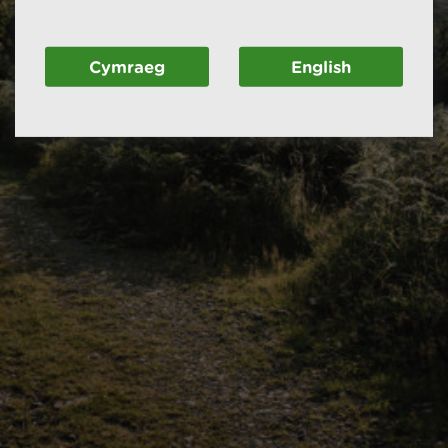
Cymraeg
English