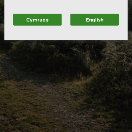
Cymraeg
English