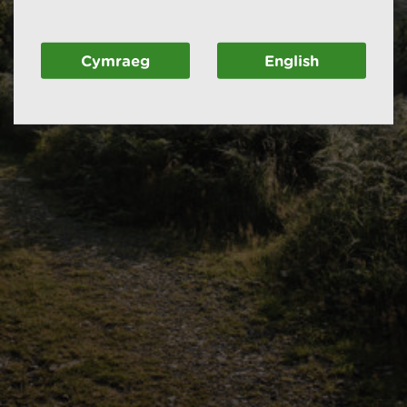
Cymraeg
English