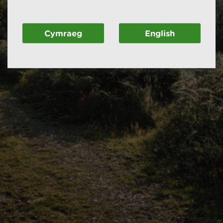
Cymraeg
English