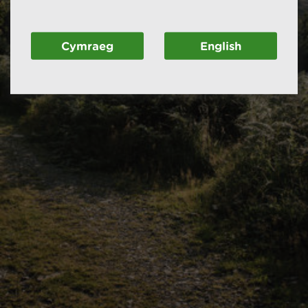
Cymraeg
English