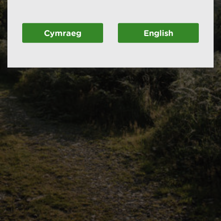
Cymraeg
English