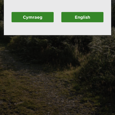
Cymraeg
English