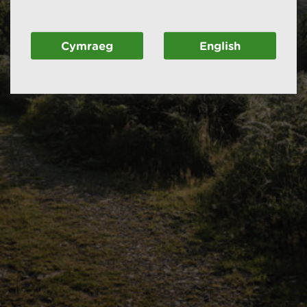
Cymraeg
English