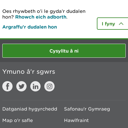
Oes rhywbeth o’i le gyda’r dudalen
hon?
Rhowch eich adborth
.
I fyny
Argraffu’r dudalen hon
Cysylltu â ni
Ymuno â'r sgwrs
Datganiad hygyrchedd
Safonau'r Gymraeg
Map o'r safle
Hawlfraint