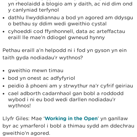
yn rheolaidd a blogio am y daith, ac nid dim ond
y canlyniad terfynol
dathlu llwyddiannau a bod yn agored am ddysgu
o bethau sy ddim wedi gweithio cystal
cyhoeddi cod ffynhonnell, data ac arteffactau
eraill lle mae’n ddiogel gwneud hynny
Pethau eraill a’n helpodd ni i fod yn gyson yn ein
taith gyda nodiadau’r wythnos?
gweithio mewn timau
bod yn onest ac adfyfyriol
peidio â phoeni am y strwythur na’r cyfrif geiriau
cael adborth cadarnhaol gan bobl a roddodd
wybod i ni eu bod wedi darllen nodiadau’r
wythnos!
Llyfr Giles: Mae ‘
Working in the Open
’ yn ganllaw
byr ac ymarferol i bobl a thimau sydd am ddechrau
gweithio’n agored.