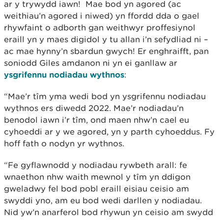
ar y trywydd iawn! Mae bod yn agored (ac
weithiau’n agored i niwed) yn ffordd dda o gael
rhywfaint o adborth gan weithwyr proffesiynol
eraill yn y maes digidol y tu allan i’n sefydliad ni –
ac mae hynny’n sbardun gwych! Er enghraifft, pan
soniodd Giles amdanon ni yn ei ganllaw ar
ysgrifennu nodiadau wythnos
:
“Mae’r tîm yma wedi bod yn ysgrifennu nodiadau
wythnos ers diwedd 2022. Mae’r nodiadau’n
benodol iawn i’r tîm, ond maen nhw’n cael eu
cyhoeddi ar y we agored, yn y parth cyhoeddus. Fy
hoff fath o nodyn yr wythnos.
“Fe gyflawnodd y nodiadau rywbeth arall: fe
wnaethon nhw waith mewnol y tîm yn ddigon
gweladwy fel bod pobl eraill eisiau ceisio am
swyddi yno, am eu bod wedi darllen y nodiadau.
Nid yw’n anarferol bod rhywun yn ceisio am swydd