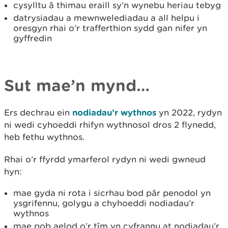
cysylltu â thimau eraill sy’n wynebu heriau tebyg
datrysiadau a mewnwelediadau a all helpu i
oresgyn rhai o’r trafferthion sydd gan nifer yn
gyffredin
Sut mae’n mynd…
Ers dechrau ein
nodiadau’r wythnos
yn 2022, rydyn
ni wedi cyhoeddi rhifyn wythnosol dros 2 flynedd,
heb fethu wythnos.
Rhai o’r ffyrdd ymarferol rydyn ni wedi gwneud
hyn:
mae gyda ni rota i sicrhau bod pâr penodol yn
ysgrifennu, golygu a chyhoeddi nodiadau’r
wythnos
mae pob aelod o’r tîm yn cyfrannu at nodiadau’r