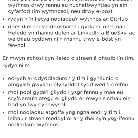
wythnos drwy rannu eu huchafbwyntiau yn ein
cyfarfod tîm wythnosol, neu drwy e-bost
rydyn ni’n lletya nodiadau’r wythnos ar GitHub
does dim rhestr ddosbarthu gyda ni, ond mae
Heledd yn rhannu dolen ar LinkedIn a BlueSky, ac
weithiau byddwn ni’n rhannu trwy e-bost yn
fewnol
Er mwyn achosi cyn lleied o straen â phosib i’n tîm,
rydyn ni’n:
edrych ar ddyddiaduron y tîm i gynllunio o
amgylch gwyliau blynyddol sydd wedi’i drefnu
rhoi pobl gyda’i gilydd i ysgrifennu y mae eu
cryfderau’n ategu ei gilydd er mwyn sicrhau ein
bod yn fwy cynhwysol
rhoi nodiadau atgoffa yng nghalendr y tîm i
leihau’r straen meddyliol ar y rhai sy’n ysgrifennu
nodiadau’r wythnos