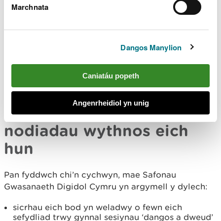
Marchnata
dangos y peth – casglu lluniau, sgrinluniau a
dyfyniadau i ddangos i eraill
cynllunio llai a chyhoeddi mwy, yn enwedig pan
fydd gyda ni rywbeth i’w ddweud neu ei ddangos
Dangos Manylion
ymlacio a pheidio â phoeni am ddefnyddio
arddull gorfforaethol, a jest bod yn ni ein hunain
Caniatáu popeth
Syniadau ar gyfer
Angenrheidiol yn unig
cychwyn arni ar gyfer eich
nodiadau wythnos eich
hun
Pan fyddwch chi’n cychwyn, mae Safonau
Gwasanaeth Digidol Cymru yn argymell y dylech:
sicrhau eich bod yn weladwy o fewn eich
sefydliad trwy gynnal sesiynau ‘dangos a dweud’