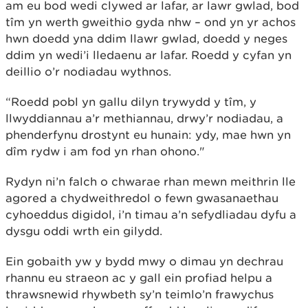
am eu bod wedi clywed ar lafar, ar lawr gwlad, bod
tîm yn werth gweithio gyda nhw – ond yn yr achos
hwn doedd yna ddim llawr gwlad, doedd y neges
ddim yn wedi’i lledaenu ar lafar. Roedd y cyfan yn
deillio o’r nodiadau wythnos.
“Roedd pobl yn gallu dilyn trywydd y tîm, y
llwyddiannau a’r methiannau, drwy’r nodiadau, a
phenderfynu drostynt eu hunain: ydy, mae hwn yn
dîm rydw i am fod yn rhan ohono."
Rydyn ni’n falch o chwarae rhan mewn meithrin lle
agored a chydweithredol o fewn gwasanaethau
cyhoeddus digidol, i’n timau a’n sefydliadau dyfu a
dysgu oddi wrth ein gilydd.
Ein gobaith yw y bydd mwy o dimau yn dechrau
rhannu eu straeon ac y gall ein profiad helpu a
thrawsnewid rhywbeth sy’n teimlo’n frawychus