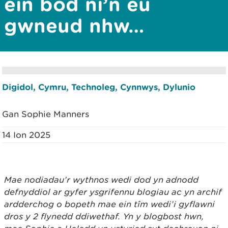
ein bod ni’n eu
gwneud nhw…
Digidol, Cymru, Technoleg, Cynnwys, Dylunio
Gan Sophie Manners
14 Ion 2025
Mae nodiadau’r wythnos wedi dod yn adnodd
defnyddiol ar gyfer ysgrifennu blogiau ac yn archif
ardderchog o bopeth mae ein tîm wedi’i gyflawni
dros y 2 flynedd ddiwethaf. Yn y blogbost hwn,