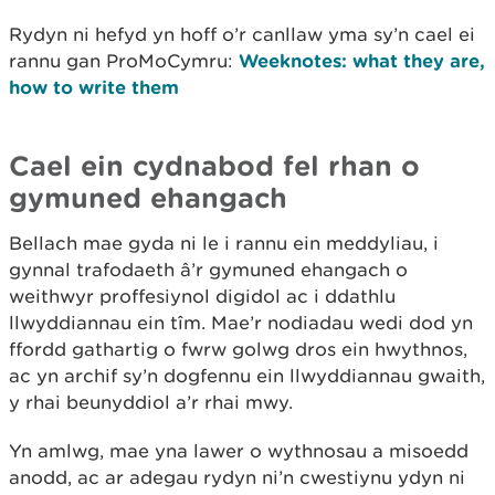
Rydyn ni hefyd yn hoff o’r canllaw yma sy’n cael ei
rannu gan ProMoCymru:
Weeknotes: what they are,
how to write them
Cael ein cydnabod fel rhan o
gymuned ehangach
Bellach mae gyda ni le i rannu ein meddyliau, i
gynnal trafodaeth â’r gymuned ehangach o
weithwyr proffesiynol digidol ac i ddathlu
llwyddiannau ein tîm. Mae’r nodiadau wedi dod yn
ffordd gathartig o fwrw golwg dros ein hwythnos,
ac yn archif sy’n dogfennu ein llwyddiannau gwaith,
y rhai beunyddiol a’r rhai mwy.
Yn amlwg, mae yna lawer o wythnosau a misoedd
anodd, ac ar adegau rydyn ni’n cwestiynu ydyn ni