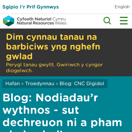
Sgipio I’r Prif Gynnwys
English
Dim cynnau tanau na
barbiciws yng nghefn
gwlad
Perygl tanau gwyllt. Gwiriwch y cyngor
diogelwch.
Hafan
Troedynnau
Blog: CNC Digidol
>
>
Blog: Nodiadau’r
wythnos - sut
dechreuon ni a pham