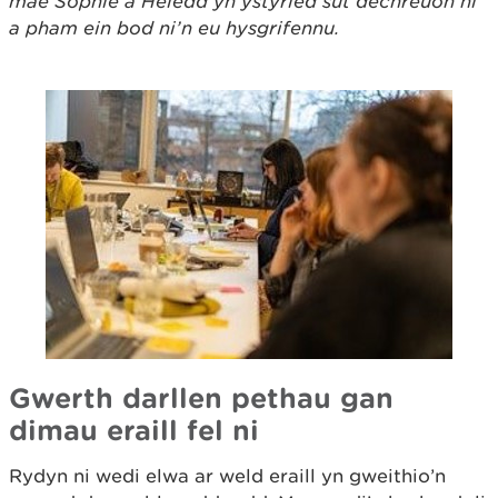
mae Sophie a Heledd yn ystyried sut dechreuon ni
a pham ein bod ni’n eu hysgrifennu.
Gwerth darllen pethau gan
dimau eraill fel ni
Rydyn ni wedi elwa ar weld eraill yn gweithio’n