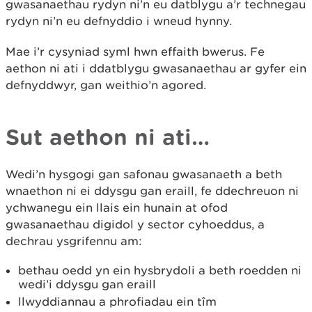
gwasanaethau rydyn ni’n eu datblygu a’r technegau
rydyn ni’n eu defnyddio i wneud hynny.
Mae i’r cysyniad syml hwn effaith bwerus. Fe
aethon ni ati i ddatblygu gwasanaethau ar gyfer ein
defnyddwyr, gan weithio’n agored.
Sut aethon ni ati…
Wedi’n hysgogi gan safonau gwasanaeth a beth
wnaethon ni ei ddysgu gan eraill, fe ddechreuon ni
ychwanegu ein llais ein hunain at ofod
gwasanaethau digidol y sector cyhoeddus, a
dechrau ysgrifennu am:
bethau oedd yn ein hysbrydoli a beth roedden ni
wedi’i ddysgu gan eraill
llwyddiannau a phrofiadau ein tîm