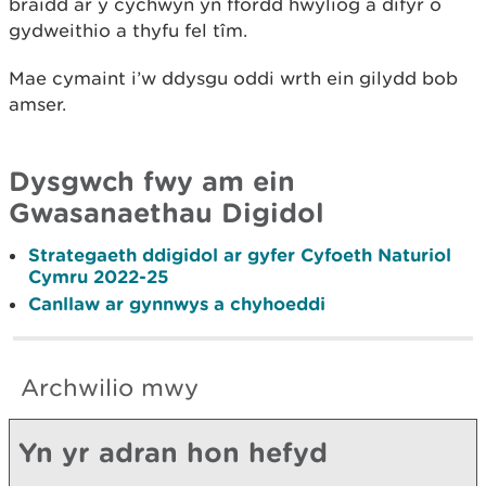
braidd ar y cychwyn yn ffordd hwyliog a difyr o
gydweithio a thyfu fel tîm.
Mae cymaint i’w ddysgu oddi wrth ein gilydd bob
amser.
Dysgwch fwy am ein
Gwasanaethau Digidol
Strategaeth ddigidol ar gyfer Cyfoeth Naturiol
Cymru 2022-25
Canllaw ar gynnwys a chyhoeddi
Archwilio mwy
Yn yr adran hon hefyd