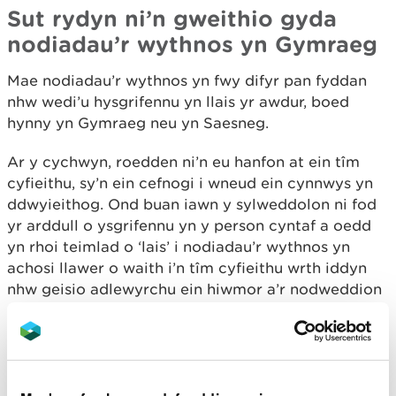
Sut rydyn ni’n gweithio gyda
nodiadau’r wythnos yn Gymraeg
Mae nodiadau’r wythnos yn fwy difyr pan fyddan
nhw wedi’u hysgrifennu yn llais yr awdur, boed
hynny yn Gymraeg neu yn Saesneg.
Ar y cychwyn, roedden ni’n eu hanfon at ein tîm
cyfieithu, sy’n ein cefnogi i wneud ein cynnwys yn
ddwyieithog. Ond buan iawn y sylweddolon ni fod
yr arddull o ysgrifennu yn y person cyntaf a oedd
yn rhoi teimlad o ‘lais’ i nodiadau’r wythnos yn
achosi llawer o waith i’n tîm cyfieithu wrth iddyn
nhw geisio adlewyrchu ein hiwmor a’r nodweddion
unigryw eraill rydyn ni’n aml yn eu cynnwys yn ein
myfyrdodau wythnosol.
Nawr (pan fo modd) rydyn ni’n rhoi siaradwyr
Cymraeg ar y tîm gyda’i gilydd i ysgrifennu fersiwn