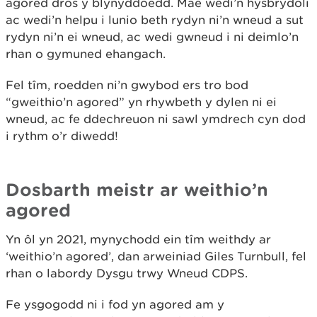
agored dros y blynyddoedd. Mae wedi’n hysbrydoli
ac wedi’n helpu i lunio beth rydyn ni’n wneud a sut
rydyn ni’n ei wneud, ac wedi gwneud i ni deimlo’n
rhan o gymuned ehangach.
Fel tîm, roedden ni’n gwybod ers tro bod
“gweithio’n agored” yn rhywbeth y dylen ni ei
wneud, ac fe ddechreuon ni sawl ymdrech cyn dod
i rythm o’r diwedd!
Dosbarth meistr ar weithio’n
agored
Yn ôl yn 2021, mynychodd ein tîm weithdy ar
‘weithio’n agored’, dan arweiniad Giles Turnbull, fel
rhan o labordy Dysgu trwy Wneud CDPS.
Fe ysgogodd ni i fod yn agored am y