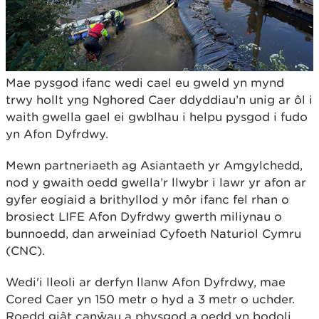
Mae pysgod ifanc wedi cael eu gweld yn mynd
trwy hollt yng Nghored Caer ddyddiau’n unig ar ôl i
waith gwella gael ei gwblhau i helpu pysgod i fudo
yn Afon Dyfrdwy.
Mewn partneriaeth ag Asiantaeth yr Amgylchedd,
nod y gwaith oedd gwella’r llwybr i lawr yr afon ar
gyfer eogiaid a brithyllod y môr ifanc fel rhan o
brosiect LIFE Afon Dyfrdwy gwerth miliynau o
bunnoedd, dan arweiniad Cyfoeth Naturiol Cymru
(CNC).
Wedi'i lleoli ar derfyn llanw Afon Dyfrdwy, mae
Cored Caer yn 150 metr o hyd a 3 metr o uchder.
Roedd giât canŵau a physgod a oedd yn bodoli