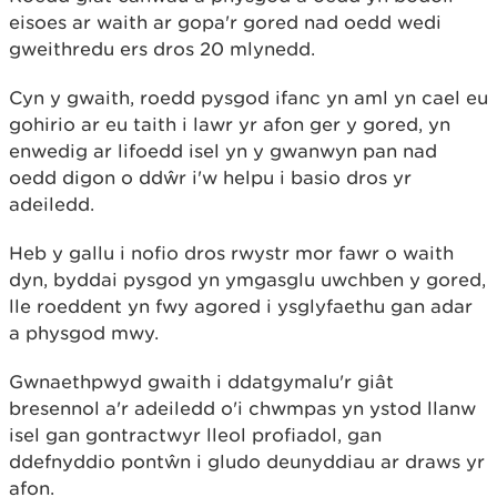
eisoes ar waith ar gopa'r gored nad oedd wedi
gweithredu ers dros 20 mlynedd.
Cyn y gwaith, roedd pysgod ifanc yn aml yn cael eu
gohirio ar eu taith i lawr yr afon ger y gored, yn
enwedig ar lifoedd isel yn y gwanwyn pan nad
oedd digon o ddŵr i'w helpu i basio dros yr
adeiledd.
Heb y gallu i nofio dros rwystr mor fawr o waith
dyn, byddai pysgod yn ymgasglu uwchben y gored,
lle roeddent yn fwy agored i ysglyfaethu gan adar
a physgod mwy.
Gwnaethpwyd gwaith i ddatgymalu'r giât
bresennol a'r adeiledd o'i chwmpas yn ystod llanw
isel gan gontractwyr lleol profiadol, gan
ddefnyddio pontŵn i gludo deunyddiau ar draws yr
afon.