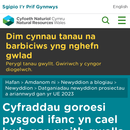
Sgipio I’r Prif Gynnwys
English
Dim cynnau tanau na
barbiciws yng nghefn
gwlad
Perygl tanau gwyllt. Gwiriwch y cyngor
diogelwch.
Hafan
Amdanom ni
Newyddion a blogiau
>
>
>
Newyddion
Datganiadau newyddion prosiectau
>
a ariannwyd gan yr UE 2023
Cyfraddau goroesi
pysgod ifanc yn cael