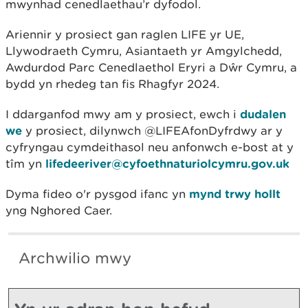
mwynhad cenedlaethau’r dyfodol.
Ariennir y prosiect gan raglen LIFE yr UE,
Llywodraeth Cymru, Asiantaeth yr Amgylchedd,
Awdurdod Parc Cenedlaethol Eryri a Dŵr Cymru, a
bydd yn rhedeg tan fis Rhagfyr 2024.
I ddarganfod mwy am y prosiect, ewch i
dudalen
we
y prosiect, dilynwch @LIFEAfonDyfrdwy ar y
cyfryngau cymdeithasol neu anfonwch e-bost at y
tîm yn
lifedeeriver@cyfoethnaturiolcymru.gov.uk
Dyma fideo o'r pysgod ifanc yn
mynd trwy hollt
yng Nghored Caer.
Archwilio mwy