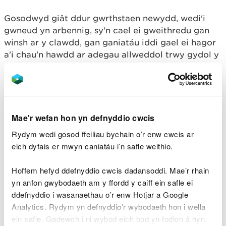
Gosodwyd giât ddur gwrthstaen newydd, wedi'i
gwneud yn arbennig, sy'n cael ei gweithredu gan
winsh ar y clawdd, gan ganiatáu iddi gael ei hagor
a'i chau'n hawdd ar adegau allweddol trwy gydol y
flwyddyn.
Dywedodd Gethin Morris, Uwch-swyddog Adfer
Afonydd ar gyfer prosiect LIFE Afon Dyfrdwy:
Mae'r wefan hon yn defnyddio cwcis
“Mae'n wych gweld bod pysgod eisoes yn
Rydym wedi gosod ffeiliau bychain o’r enw cwcis ar
canfod eu ffordd drwy'r hollt, gan ddangos
eich dyfais er mwyn caniatáu i’n safle weithio.
y manteision uniongyrchol o wneud y
gwaith hwn.
Hoffem hefyd ddefnyddio cwcis dadansoddi. Mae’r rhain
“
Mae cysylltedd afonydd a gwella
yn anfon gwybodaeth am y ffordd y caiff ein safle ei
mynediad trwy adeileddau fel Cored Caer
ddefnyddio i wasanaethau o’r enw Hotjar a Google
yn hanfodol ar gyfer mudo pysgod i fyny'r
afon ac i lawr yr afon a bydd yn cael
Analytics. Rydym yn defnyddio’r wybodaeth hon i wella
effaith uniongyrchol ar lwyddiant silio.
ein safle. Gadewch i ni wybod eich bod yn fodlon â hyn.