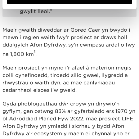
wella ecoleg afonydd a gwarchod y bywyd
gwyllt lleol.”
Mae’r gwaith diweddar ar Gored Caer yn bwydo i
mewn i raglen waith fwy'r prosiect ar draws holl
ddalgylch Afon Dyfrdwy, sy’n cwmpasu ardal o fwy
²
na 1,800 km
.
Mae'r prosiect yn mynd i'r afael â materion megis
colli cynefinoedd, tiroedd silio gwael, llygredd a
rhwystrau o waith dyn, ac mae canlyniadau
cadarnhaol eisoes i'w gweld.
Gyda phoblogaethau dŵr croyw yn dirywio'n
gyflym, gan ostwng 83% ar gyfartaledd ers 1970 yn
ôl Adroddiad Planed Fyw 2022, mae prosiect LIFE
Afon Dyfrdwy yn ymladd i sicrhau y bydd Afon
Dyfrdwy a’r ecosystem y mae’n ei chynnal yno er