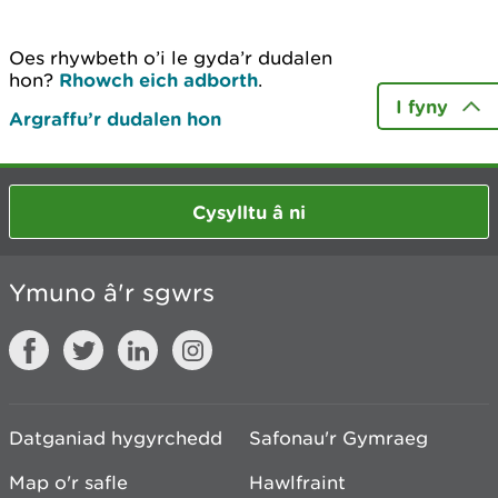
Oes rhywbeth o’i le gyda’r dudalen
hon?
Rhowch eich adborth
.
I fyny
Argraffu’r dudalen hon
Cysylltu â ni
Ymuno â'r sgwrs
Datganiad hygyrchedd
Safonau'r Gymraeg
Map o'r safle
Hawlfraint