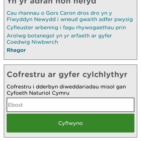
Yn yr adran hon hefyd
Cau rhannau o Gors Caron dros dro yn y
Flwyddyn Newydd i wneud gwaith adfer pwysig
Cyfleuster arbennig i fagu rhywogaethau prin
Arolwg botanegol yn yr arfaeth ar gyfer
Coedwig Niwbwrch
Rhagor
Cofrestru ar gyfer cylchlythyr
Cofrestru i dderbyn diweddariadau misol gan
Cyfoeth Naturiol Cymru