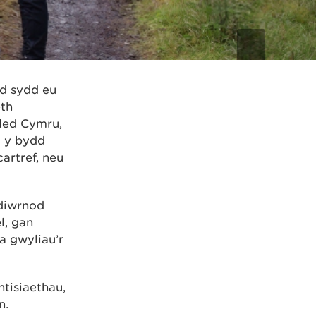
ad sydd eu
eth
dled Cymru,
i y bydd
artref, neu
 diwrnod
l, gan
a gwyliau’r
tisiaethau,
n.