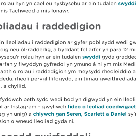
rolau hyn yn cael eu hysbysebu ar ein tudalen
swyddi
mis Tachwedd a mis Ionawr.
oliadau i raddedigion
n lleoliadau i raddedigion ar gyfer pobl sydd wedi 
dig neu ôl-raddedig, a byddant fel arfer yn para 12 m
ysebu'r rolau hyn ar ein tudalen
swyddi
gyda gradded
carfan y flwyddyn gyfredol yn ymuno â ni ym mis Medi
aeth o rolau i raddedigion ym meysydd rheoleiddio a
edu, rheoli perygl llifogydd, ein timau gweithrediad
, a chyllid.
fyddwch beth sydd wedi bod yn digwydd yn ein lleol
ol ar Instagram – gwyliwch
fideo o leoliad coedwigae
eg yn unig) a
chlywch gan Seren, Scarlett a Daniel
sy’
ion o wneud lleoliad gyda ni.