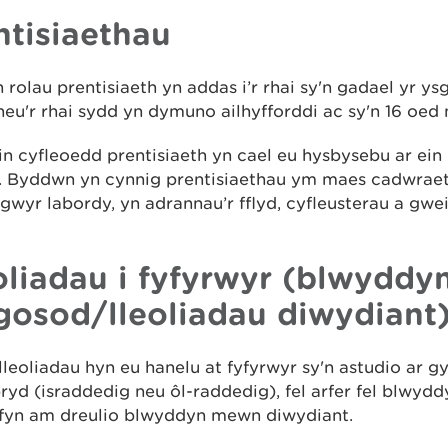
ntisiaethau
 rolau prentisiaeth yn addas i’r rhai sy'n gadael yr ysg
neu'r rhai sydd yn dymuno ailhyfforddi ac sy'n 16 oed 
n cyfleoedd prentisiaeth yn cael eu hysbysebu ar ein 
. Byddwn yn cynnig prentisiaethau ym maes cadwraeth
wyr labordy, yn adrannau’r fflyd, cyfleusterau a gwe
oliadau i fyfyrwyr (blwyddy
gosod/lleoliadau diwydiant
 lleoliadau hyn eu hanelu at fyfyrwyr sy'n astudio ar g
ryd (israddedig neu ôl-raddedig), fel arfer fel blwyd
ofyn am dreulio blwyddyn mewn diwydiant.