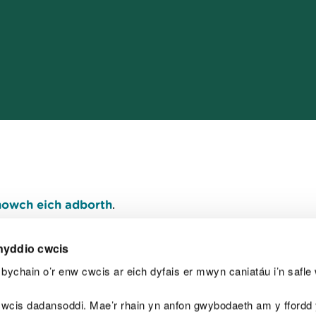
owch eich adborth
.
nyddio cwcis
bychain o’r enw cwcis ar eich dyfais er mwyn caniatáu i’n safle 
Y
wcis dadansoddi. Mae’r rhain yn anfon gwybodaeth am y ffordd y