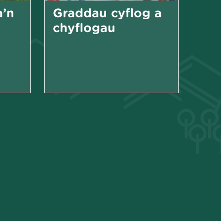
a’n
Graddau cyflog a
chyflogau