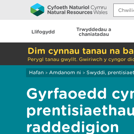
Search:
Trwyddedau a
Llifogydd
chaniatadau
Dim cynnau tanau na ba
Perygl tanau gwyllt. Gwiriwch y cyngor di
Hafan
Amdanom ni
Swyddi, prentisiae
>
>
Gyrfaoedd cyn
prentisiaethau
raddedigion