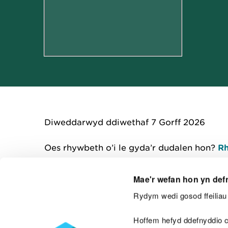
Diweddarwyd ddiwethaf 7 Gorff 2026
Oes rhywbeth o’i le gyda’r dudalen hon?
Rh
Mae'r wefan hon yn def
Rydym wedi gosod ffeiliau 
Cysylltu â ni
Hoffem hefyd ddefnyddio c