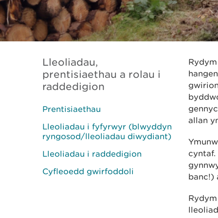
Lleoliadau,
Rydym w
prentisiaethau a rolau i
hangen
raddedigion
gwirio
byddwch
gennych
Prentisiaethau
allan y
Lleoliadau i fyfyrwyr (blwyddyn
ryngosod/lleoliadau diwydiant)
Ymunwc
cyntaf
Lleoliadau i raddedigion
gynnwys
Cyfleoedd gwirfoddoli
banc!) 
Rydym 
lleolia