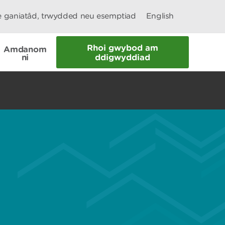
le ganiatâd, trwydded neu esemptiad
English
Rhoi gwybod am
Amdanom
ni
ddigwyddiad