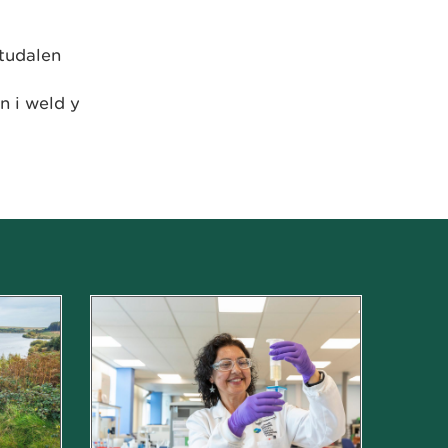
 tudalen
n i weld y