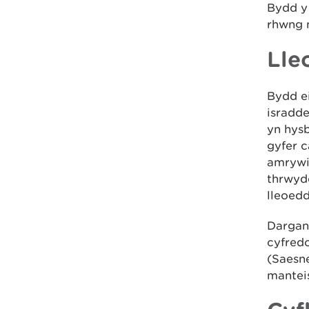
Bydd y 
rhwng 
Lle
Bydd ei
isradde
yn hysb
gyfer 
amrywi
thrwydd
lleoedd
Dargan
cyfred
(Saesn
manteis