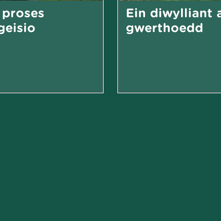
 proses
Ein diwylliant 
eisio
gwerthoedd