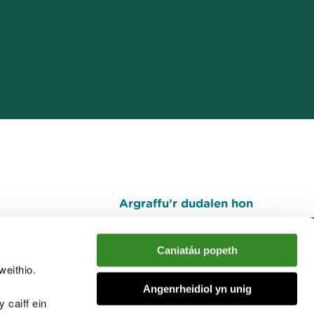
Argraffu’r dudalen hon
I fyny
Caniatáu popeth
weithio.
muno â'r sgwrs
Angenrheidiol yn unig
 caiff ein