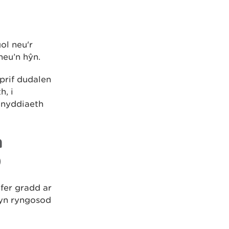
ol neu'r
neu’n hŷn.
prif dudalen
, i
inyddiaeth
n
)
yfer gradd ar
dyn ryngosod