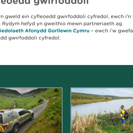
leoedd gwirfoddoli
 gweld ein cyfleoedd gwirfoddoli cyfredol, ewch i'n
. Rydym hefyd yn gweithio mewn partneriaeth ag
iedolaeth Afonydd Gorllewin Cymru
– ewch i’w gwefa
dd gwirfoddoli cyfredol.