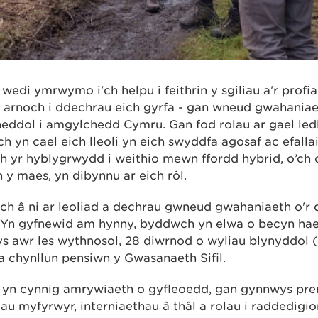
edi ymrwymo i'ch helpu i feithrin y sgiliau a'r profi
 arnoch i ddechrau eich gyrfa - gan wneud gwahania
neddol i amgylchedd Cymru. Gan fod rolau ar gael le
 yn cael eich lleoli yn eich swyddfa agosaf ac efalla
 yr hyblygrwydd i weithio mewn ffordd hybrid, o’ch c
n y maes, yn dibynnu ar eich rôl.
h â ni ar leoliad a dechrau gwneud gwahaniaeth o'r
. Yn gyfnewid am hynny, byddwch yn elwa o becyn hae
 awr les wythnosol, 28 diwrnod o wyliau blynyddol (
a chynllun pensiwn y Gwasanaeth Sifil.
yn cynnig amrywiaeth o gyfleoedd, gan gynnwys pren
dau myfyrwyr, interniaethau â thâl a rolau i raddedigio