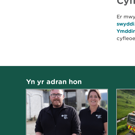
Cyf
Er mwyn
swyddi
Ymddir
cyfleoe
Yn yr adran hon