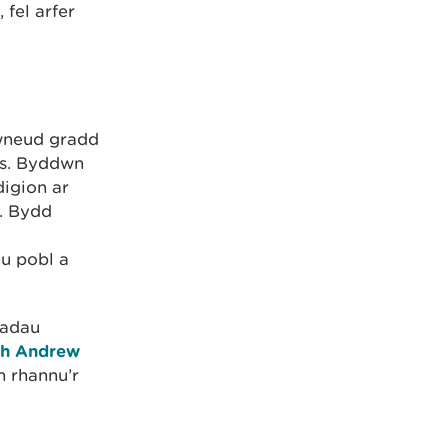
, fel arfer
gwneud gradd
is. Byddwn
igion ar
. Bydd
au pobl a
iadau
th Andrew
n rhannu’r